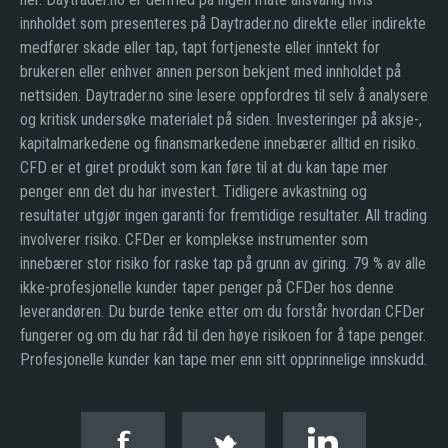
innholdet som presenteres på Daytrader.no direkte eller indirekte
medfører skade eller tap, tapt fortjeneste eller inntekt for
brukeren eller enhver annen person bekjent med innholdet på
nettsiden. Daytrader.no sine lesere oppfordres til selv å analysere
og kritisk undersøke materialet på siden. Investeringer på aksje-,
kapitalmarkedene og finansmarkedene innebærer alltid en risiko.
CFD er et giret produkt som kan føre til at du kan tape mer
penger enn det du har investert. Tidligere avkastning og
resultater utgjør ingen garanti for fremtidige resultater. All trading
involverer risiko. CFDer er komplekse instrumenter som
innebærer stor risiko for raske tap på grunn av giring. 79 % av alle
ikke-profesjonelle kunder taper penger på CFDer hos denne
leverandøren. Du burde tenke etter om du forstår hvordan CFDer
fungerer og om du har råd til den høye risikoen for å tape penger.
Profesjonelle kunder kan tape mer enn sitt opprinnelige innskudd.