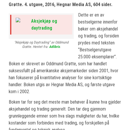
Grøtte. 4. utgave, 2016, Hegnar Media AS, 604 sider.
Dette er en av
bestselgerne innenfor
bøker om aksjehandel
og trading, og forsiden
prydes med teksten
“Aksjekjøp og Daytrading” av Oddmund
Grøtte. Hentet fra:
Adlibris
.
“Bestselgerutgave
25.000 eksemplarer”.
Boken er skrevet av Oddmund Grøtte, som har handlet
suksessfullt på amerikanske aksjemarkeder siden 2001, hvor
han fokuserer på kvantitative analyser for sine kortsiktige
handler. Boken utgis av Hegnar Media AS, og første utgave
kom i 2002.
Boken tar for seg det meste man behøver å kunne hva gjelder
aksjehandel og trading generelt. Den tar deg gjennom
grunnleggende emner som hva slags muligheter du har, hvilke
kostander som forbindes med trading, og forskjellen på
fundamental og teknisk analyse.