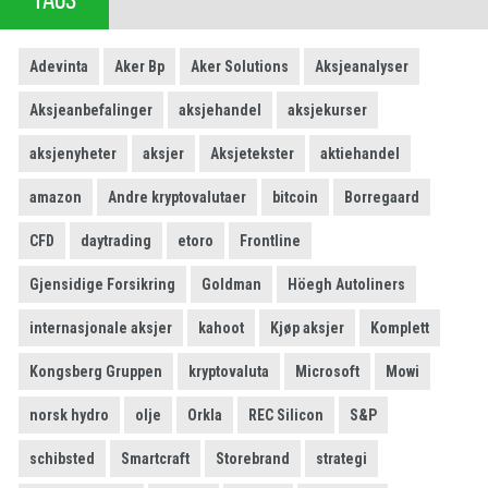
Adevinta
Aker Bp
Aker Solutions
Aksjeanalyser
Aksjeanbefalinger
aksjehandel
aksjekurser
aksjenyheter
aksjer
Aksjetekster
aktiehandel
amazon
Andre kryptovalutaer
bitcoin
Borregaard
CFD
daytrading
etoro
Frontline
Gjensidige Forsikring
Goldman
Höegh Autoliners
internasjonale aksjer
kahoot
Kjøp aksjer
Komplett
Kongsberg Gruppen
kryptovaluta
Microsoft
Mowi
norsk hydro
olje
Orkla
REC Silicon
S&P
schibsted
Smartcraft
Storebrand
strategi