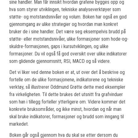
sine handler. Man får innsikt hvordan grafene bygges opp og
hva som styrer utviklingen, tekniske analyseverktøyer som
støtte- og motstandsnivåer og volum. Boken har også en god
gjennomgang av ulike strategier og hvordan man konkret
bruker de i sine handler. Det være seg eksempelvis brudd på
støtte- eller motstandsnivåer, ulike formasjoner som hode-og-
skuldre-formasjonen, gaps i kursutviklingen, og ulike
formasjoner. Du vil også få god oversikt over ulike indikatorer
som glidende gjennomsnitt, RSI, MACD og så videre.
Det vi liker ved denne boken er at, ut over det å beskrive og
fortelle om de ulike formasjonene, indikatorene og tekniske
verktøy, så illustrerer Oddmund Grøtte dette med eksempler
fra virkeligheten. Til dette brukes det utsnitt fra grafvinduer
som han i tillegg forteller ytterligere om. Videre kommer det
konkrete bruksområder, og ikke minst, hvordan og når man
skal bruke indikatorer, formasjoner og brudd som inngang til
markedet.
Boken går også gjennom hva du skal se etter dersom du