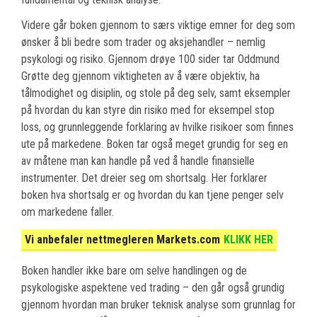
Videre går boken gjennom to særs viktige emner for deg som
ønsker å bli bedre som trader og aksjehandler – nemlig
psykologi og risiko. Gjennom drøye 100 sider tar Oddmund
Grøtte deg gjennom viktigheten av å være objektiv, ha
tålmodighet og disiplin, og stole på deg selv, samt eksempler
på hvordan du kan styre din risiko med for eksempel stop
loss, og grunnleggende forklaring av hvilke risikoer som finnes
ute på markedene. Boken tar også meget grundig for seg en
av måtene man kan handle på ved å handle finansielle
instrumenter. Det dreier seg om shortsalg. Her forklarer
boken hva shortsalg er og hvordan du kan tjene penger selv
om markedene faller.
Vi anbefaler nettmegleren Markets.com
KLIKK HER
Boken handler ikke bare om selve handlingen og de
psykologiske aspektene ved trading – den går også grundig
gjennom hvordan man bruker teknisk analyse som grunnlag for