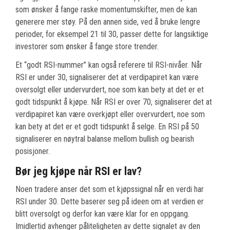
som ønsker å fange raske momentumskifter, men de kan
generere mer støy. På den annen side, ved å bruke lengre
perioder, for eksempel 21 til 30, passer dette for langsiktige
investorer som ønsker å fange store trender.
Et “godt RSI-nummer” kan også referere til RSI-nivåer. Når
RSI er under 30, signaliserer det at verdipapiret kan være
oversolgt eller undervurdert, noe som kan bety at det er et
godt tidspunkt å kjøpe. Når RSI er over 70, signaliserer det at
verdipapiret kan være overkjøpt eller overvurdert, noe som
kan bety at det er et godt tidspunkt å selge. En RSI på 50
signaliserer en nøytral balanse mellom bullish og bearish
posisjoner.
Bør jeg kjøpe når RSI er lav?
Noen tradere anser det som et kjøpssignal når en verdi har
RSI under 30. Dette baserer seg på ideen om at verdien er
blitt oversolgt og derfor kan være klar for en oppgang.
Imidlertid avhenger påliteligheten av dette signalet av den