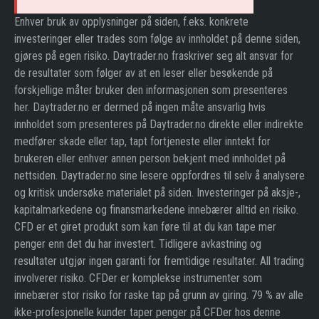
Enhver bruk av opplysninger på siden, f.eks. konkrete
investeringer eller trades som følge av innholdet på denne siden,
gjøres på egen risiko. Daytrader.no fraskriver seg alt ansvar for
de resultater som følger av at en leser eller besøkende på
forskjellige måter bruker den informasjonen som presenteres
her. Daytrader.no er dermed på ingen måte ansvarlig hvis
innholdet som presenteres på Daytrader.no direkte eller indirekte
medfører skade eller tap, tapt fortjeneste eller inntekt for
brukeren eller enhver annen person bekjent med innholdet på
nettsiden. Daytrader.no sine lesere oppfordres til selv å analysere
og kritisk undersøke materialet på siden. Investeringer på aksje-,
kapitalmarkedene og finansmarkedene innebærer alltid en risiko.
CFD er et giret produkt som kan føre til at du kan tape mer
penger enn det du har investert. Tidligere avkastning og
resultater utgjør ingen garanti for fremtidige resultater. All trading
involverer risiko. CFDer er komplekse instrumenter som
innebærer stor risiko for raske tap på grunn av giring. 79 % av alle
ikke-profesjonelle kunder taper penger på CFDer hos denne