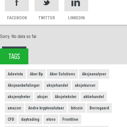
FACEBOOK
TWITTER
LINKEDIN
Sorry. No data so far.
TAGS
Adevinta
Aker Bp
Aker Solutions
Aksjeanalyser
Aksjeanbefalinger
aksjehandel
aksjekurser
aksjenyheter
aksjer
Aksjetekster
aktiehandel
amazon
Andre kryptovalutaer
bitcoin
Borregaard
CFD
daytrading
etoro
Frontline