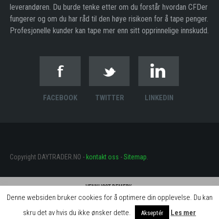
leverandøren. Du burde tenke etter om du forstår hvordan CFDer
fungerer og om du har råd til den høye risikoen for å tape penger.
Profesjonelle kunder kan tape mer enn sitt opprinnelige innskudd.
FACEBOOK
TWITTER
LINKEDIN
Copyright DAYTRADER.NO -
kontakt oss
-
Sitemap
.
Vennligst bemerk:
Denne websiden bruker cookies for å optimere din opplevelse. Du kan
Daytrader.no mottar betaling for omatale av nettmeglerne som er nevnt på siden.
Betalingen gjør at vi kan utvikle siden og gjøre innhold og aktiviteter gratis for
skru det av hvis du ikke ønsker dette.
Les mer
Akseptér
brukerne.
Lukk