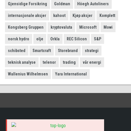
Gjensidige Forsikring
Goldman
Höegh Autoliners
internasjonale aksjer
kahoot
Kjøp aksjer
Komplett
Kongsberg Gruppen
kryptovaluta
Microsoft
Mowi
norsk hydro
olje
Orkla
REC Silicon
S&P
schibsted
Smartcraft
Storebrand
strategi
teknisk analyse
telenor
trading
vår energi
Wallenius Wilhelmsen
Yara International