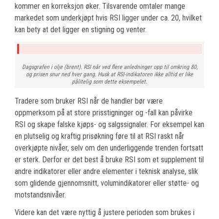
kommer en korreksjon øker. Tilsvarende omtaler mange
markedet som underkjøpt hvis RSI ligger under ca. 20, hvilket
kan bety at det ligger en stigning og venter.
Dagsgrafen i olje (brent). RSI når ved flere anledninger opp til omkring 80,
og prisen snur ned hver gang. Husk at RSI-indikatoren ikke alltid er like
pålitelig som dette eksempelet.
Tradere som bruker RSI når de handler bør være
oppmerksom på at store prisstigninger og -fall kan påvirke
RSI og skape falske kjøps- og salgssignaler. For eksempel kan
en plutselig og kraftig prisøkning føre til at RSI raskt når
overkjøpte nivåer, selv om den underliggende trenden fortsatt
er sterk. Derfor er det best å bruke RSI som et supplement til
andre indikatorer eller andre elementer i teknisk analyse, slik
som glidende gjennomsnitt, volumindikatorer eller støtte- og
motstandsnivåer.
Videre kan det være nyttig å justere perioden som brukes i