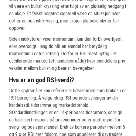
vil være en bullish kryssing etterfulgt av en plutselig nedgang i
en aksje. Et falskt negativt signal vil være en situasjon hvor
det er en bearish kryssing, men aksjen plutselig skyter fart
oppover.
Siden indikatoren viser momentum, kan den forbli overkjøpt
eller oversolgt i lang tid når en eiendel har betydelig
momentum i enten retning. Derfor er RSI mest nyttig i et
oscillerende marked (et handelsområde) hvor eiendelens pris
veksler mellom bullish og bearish bevegelser.
Hva er en god RSI-verdi?
Dette spørsmålet kan referere til tidsrammen som brukes i en
RSI-beregning. Å velge riktig RSI-periode avhenger av din
handelsstil, tidsramme og markedsforhold.
Standardinnstillingen er en 14-perioders tidsramme, som gir
en balansert respons på prisendringer og er godt egnet for
sving- og posisjonshandel. Bruk av kortere perioder mellom 5
og 9 gjør RSI mer følsom, noe som appellerer til daytradere