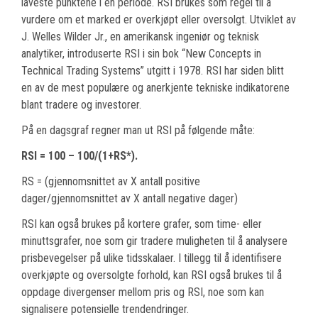
laveste punktene i en periode. RSI brukes som regel til å
vurdere om et marked er overkjøpt eller oversolgt. Utviklet av
J. Welles Wilder Jr., en amerikansk ingeniør og teknisk
analytiker, introduserte RSI i sin bok “New Concepts in
Technical Trading Systems” utgitt i 1978. RSI har siden blitt
en av de mest populære og anerkjente tekniske indikatorene
blant tradere og investorer.
På en dagsgraf regner man ut RSI på følgende måte:
RSI = 100 – 100/(1+RS*).
RS = (gjennomsnittet av X antall positive
dager/gjennomsnittet av X antall negative dager)
RSI kan også brukes på kortere grafer, som time- eller
minuttsgrafer, noe som gir tradere muligheten til å analysere
prisbevegelser på ulike tidsskalaer. I tillegg til å identifisere
overkjøpte og oversolgte forhold, kan RSI også brukes til å
oppdage divergenser mellom pris og RSI, noe som kan
signalisere potensielle trendendringer.