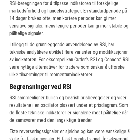
RSI-beregningen for å tilpasse indikatoren til forskjellige
markedsforhold og handelsstrategier. En standardperiode på
14 dager brukes ofte, men kortere perioder kan gi mer
sensitive signaler, mens lengre perioder kan gi mer stabile og
pålitelige signaler.
I tillegg til de grunnleggende anvendelsene av RSI, har
tekniske analytikere utviklet flere varianter og modifikasjoner
av indikatoren. For eksempel kan Cutler’s RSI og Connors’ RSI
være nyttige alternativer for tradere som ønsker å utforske
ulike tilnærminger til momentumindikatorer.
Begrensninger ved RSI
RSI sammenligner bullish og bearish prisbevegelser og viser
resultatene i en oscillator plassert under et prisdiagram. Som
de fleste tekniske indikatorer er signalene mest pålitelige når
de samsvarer med den langsiktige trenden.
Ekte reverseringssignaler er sjeldne og kan være vanskelige å
skille fra falske signaler. Et falskt positivt signal, for eksempel,