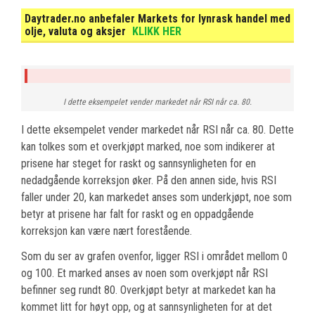
Daytrader.no anbefaler Markets for lynrask handel med
olje, valuta og aksjer
KLIKK HER
I dette eksempelet vender markedet når RSI når ca. 80.
I dette eksempelet vender markedet når RSI når ca. 80. Dette
kan tolkes som et overkjøpt marked, noe som indikerer at
prisene har steget for raskt og sannsynligheten for en
nedadgående korreksjon øker. På den annen side, hvis RSI
faller under 20, kan markedet anses som underkjøpt, noe som
betyr at prisene har falt for raskt og en oppadgående
korreksjon kan være nært forestående.
Som du ser av grafen ovenfor, ligger RSI i området mellom 0
og 100. Et marked anses av noen som overkjøpt når RSI
befinner seg rundt 80. Overkjøpt betyr at markedet kan ha
kommet litt for høyt opp, og at sannsynligheten for at det