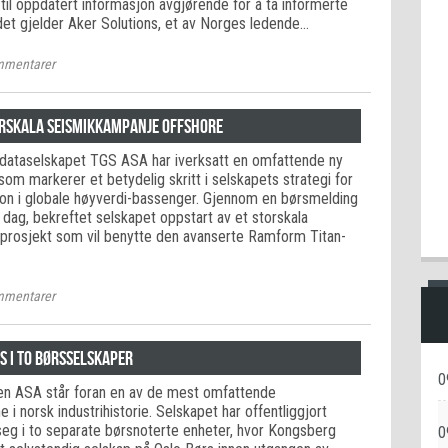
 til oppdatert informasjon avgjørende for å ta informerte
 det gjelder Aker Solutions, et av Norges ledende…
mentarer
orskala seismikkampanje offshore
dataselskapet TGS ASA har iverksatt en omfattende ny
om markerer et betydelig skritt i selskapets strategi for
sjon i globale høyverdi-bassenger. Gjennom en børsmelding
 dag, bekreftet selskapet oppstart av et storskala
kkprosjekt som vil benytte den avanserte Ramform Titan-
mentarer
s i to børsselskaper
0
n ASA står foran en av de mest omfattende
 i norsk industrihistorie. Selskapet har offentliggjort
seg i to separate børsnoterte enheter, hvor Kongsberg
0