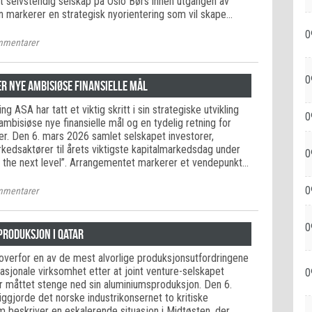
et selvstendig selskap på Oslo Børs innen utgangen av
n markerer en strategisk nyorientering som vil skape…
0
mentarer
0
er nye ambisiøse finansielle mål
ng ASA har tatt et viktig skritt i sin strategiske utvikling
0
mbisiøse nye finansielle mål og en tydelig retning for
r. Den 6. mars 2026 samlet selskapet investorer,
kedsaktører til årets viktigste kapitalmarkedsdag under
0
ng the next level”. Arrangementet markerer et vendepunkt…
0
mentarer
0
produksjon i Qatar
overfor en av de mest alvorlige produksjonsutfordringene
nasjonale virksomhet etter at joint venture-selskapet
0
ar måttet stenge ned sin aluminiumsproduksjon. Den 6.
ggjorde det norske industrikonsernet to kritiske
 beskriver en eskalerende situasjon i Midtøsten, der