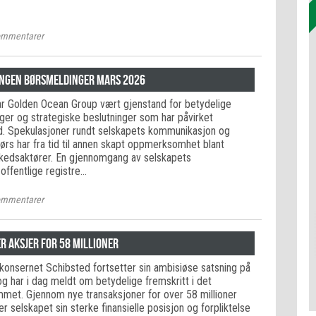
mmentarer
Ingen børsmeldinger mars 2026
har Golden Ocean Group vært gjenstand for betydelige
nger og strategiske beslutninger som har påvirket
d. Spekulasjoner rundt selskapets kommunikasjon og
Børs har fra tid til annen skapt oppmerksomhet blant
kedsaktører. En gjennomgang av selskapets
offentlige registre…
mmentarer
r aksjer for 58 millioner
onsernet Schibsted fortsetter sin ambisiøse satsning på
og har i dag meldt om betydelige fremskritt i det
et. Gjennom nye transaksjoner for over 58 millioner
r selskapet sin sterke finansielle posisjon og forpliktelse