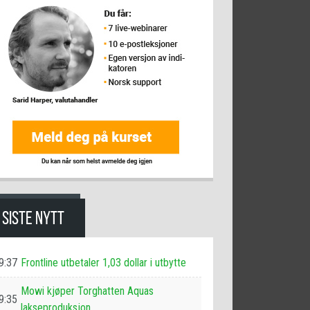
SISTE NYTT
9:37
Frontline utbetaler 1,03 dollar i utbytte
Mowi kjøper Torghatten Aquas
9:35
lakseproduksjon