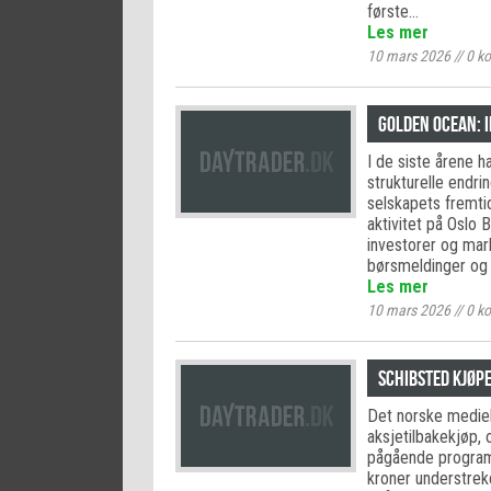
første…
Les mer
10 mars 2026
//
0
ko
Golden Ocean: 
I de siste årene 
strukturelle endri
selskapets fremti
aktivitet på Oslo 
investorer og mar
børsmeldinger og 
Les mer
10 mars 2026
//
0
ko
Schibsted kjøpe
Det norske mediek
aksjetilbakekjøp, 
pågående programm
kroner understreke