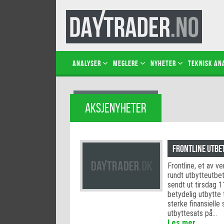
Analyser
Meglere
Nyheter
Teknisk an
AKSJENYHETER
Frontline utbet
Frontline, et av v
rundt utbytteutbe
sendt ut tirsdag 1
betydelig utbytte 
sterke finansielle
utbyttesats på…
Les mer