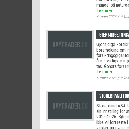
mangel på naturg
Les mer
6 mars 2026
//
0
kom
Gjensidige inn
Gjensidige Forsikr
børsmelding om inn
forsikringsgigante
årets viktigste mø
tas. Generalforsam
Les mer
5 mars 2026
//
0
kom
Storebrand fo
Storebrand ASA ha
sin innstilling fo
2025-2026. Børsm
ikke vil fortsette 
ønsker gjenvalg, 