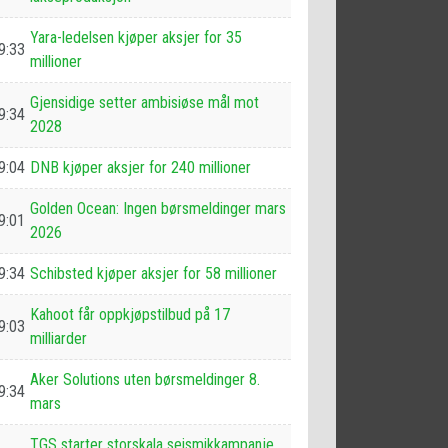
Yara-ledelsen kjøper aksjer for 35
9:33
millioner
Gjensidige setter ambisiøse mål mot
9:34
2028
9:04
DNB kjøper aksjer for 240 millioner
Golden Ocean: Ingen børsmeldinger mars
9:01
2026
9:34
Schibsted kjøper aksjer for 58 millioner
Kahoot får oppkjøpstilbud på 17
9:03
milliarder
Aker Solutions uten børsmeldinger 8.
9:34
mars
TGS starter storskala seismikkampanje