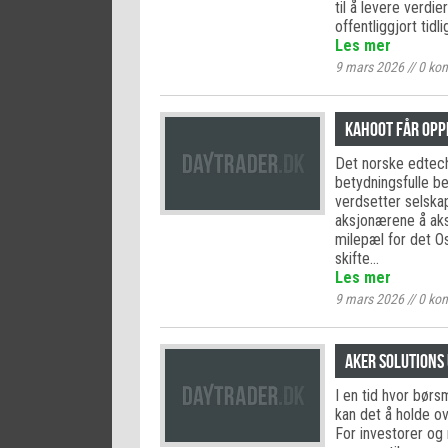
til å levere verdi
offentliggjort tidl
Les mer
9 mars 2026
//
0
kom
Kahoot får opp
Det norske edtech
betydningsfulle be
verdsetter selskap
aksjonærene å aks
milepæl for det O
skifte…
Les mer
9 mars 2026
//
0
kom
Aker Solutions
I en tid hvor børs
kan det å holde o
For investorer og