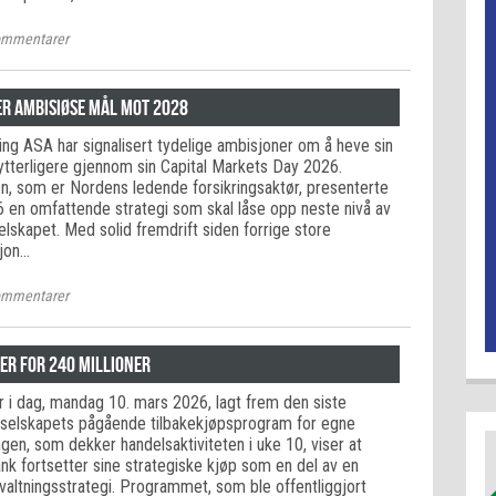
mmentarer
er ambisiøse mål mot 2028
ing ASA har signalisert tydelige ambisjoner om å heve sin
tterligere gjennom sin Capital Markets Day 2026.
en, som er Nordens ledende forsikringsaktør, presenterte
 en omfattende strategi som skal låse opp neste nivå av
elskapet. Med solid fremdrift siden forrige store
sjon…
mmentarer
er for 240 millioner
i dag, mandag 10. mars 2026, lagt frem den siste
 selskapets pågående tilbakekjøpsprogram for egne
gen, som dekker handelsaktiviteten i uke 10, viser at
nk fortsetter sine strategiske kjøp som en del av en
valtningsstrategi. Programmet, som ble offentliggjort