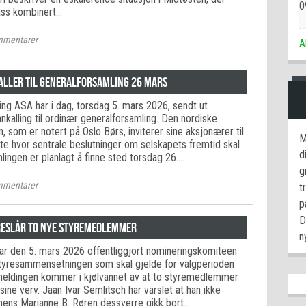
0
ass kombinert…
mentarer
A
kaller til generalforsamling 26 mars
ing ASA har i dag, torsdag 5. mars 2026, sendt ut
kalling til ordinær generalforsamling. Den nordiske
n, som er notert på Oslo Børs, inviterer sine aksjonærer til
M
te hvor sentrale beslutninger om selskapets fremtid skal
d
lingen er planlagt å finne sted torsdag 26.…
g
mentarer
t
p
D
reslår to nye styremedlemmer
n
r den 5. mars 2026 offentliggjort nomineringskomiteen
r styresammensetningen som skal gjelde for valgperioden
eldingen kommer i kjølvannet av at to styremedlemmer
i sine verv. Jaan Ivar Semlitsch har varslet at han ikke
mens Marianne B. Røren dessverre gikk bort…