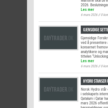
Maritime skal bli 
2026. Beslutninge
Les mer
6 mars 2026
//
0
kom
Gjensidige sett
Gjensidige Forsikri
ved å presentere a
konsernet fremove
analytikere og mar
tittelen “Unlocki
Les mer
6 mars 2026
//
0
kom
Hydro stanser 
Norsk Hydro står 
i selskapets inter
Qatalum i Qatar h
mars 2026 offentli
børsmeldinger som