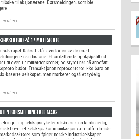
er tilbake til aksjonærene. Børsmeldingen, som ble
igere…
mentarer
kjøpstilbud på 17 milliarder
-selskapet Kahoot står overfor en av de mest
slutningene i sin historie. Et omfattende oppkjøpstilbud
et til over 17 milliarder kroner, og styret har nå anbefalt
eptere budet. Transaksjonen representerer ikke bare en
slo-baserte selskapet, men markerer også et tydelig
mentarer
 uten børsmeldinger 8. mars
meldinger og selskapsnyheter strømmer inn kontinuerlig,
versikt over et selskaps kommunikasjon være utfordrende.
 markedsaktører som følger norske industriselskaper