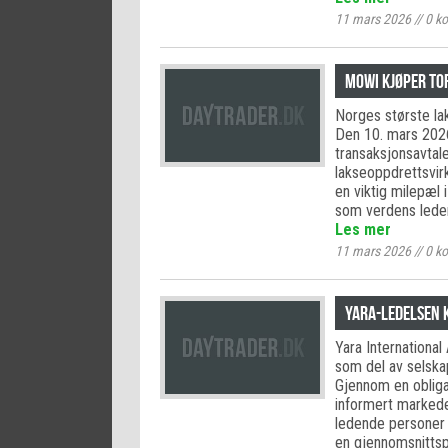
11 mars 2026
//
0
ko
Mowi kjøper To
Norges største lak
Den 10. mars 2026
transaksjonsavtal
lakseoppdrettsvi
en viktig milepæl 
som verdens lede
Les mer
11 mars 2026
//
0
ko
Yara-ledelsen k
Yara Internationa
som del av selska
Gjennom en obliga
informert markede
ledende personer 
en gjennomsnittsp