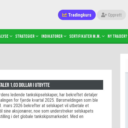
Tradingkurs
Opprett
alyse
Strategier
Indikatorer
Sertifikater M.M.
Ny trader?
aler 1,03 dollar i utbytte
erdens ledende tankskipselskaper, har bekreftet detaljer
talingen for fjerde kvartal 2025. Børsmeldingen som ble
1. mars 2026 bekrefter at selskapet vil utbetale et
til sine aksjonærer, noe som understreker selskapets
 stilling i det globale tankskipsmarkedet. Med en