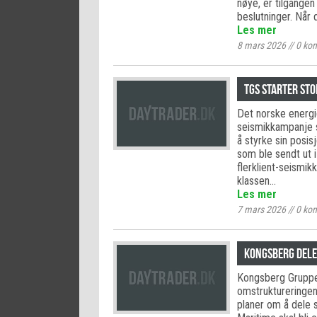
nøye, er tilgangen
beslutninger. Når
Les mer
8 mars 2026
//
0
kom
TGS starter st
Det norske energi
seismikkampanje s
å styrke sin posi
som ble sendt ut i
flerklient-seismi
klassen…
Les mer
7 mars 2026
//
0
kom
Kongsberg dele
Kongsberg Gruppe
omstruktureringene
planer om å dele 