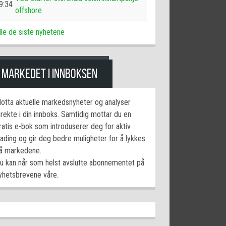
9:34
offshore
lle de siste nyhetene
MARKEDET I INNBOKSEN
otta aktuelle markedsnyheter og analyser
irekte i din innboks. Samtidig mottar du en
ratis e-bok som introduserer deg for aktiv
rading og gir deg bedre muligheter for å lykkes
å markedene.
u kan når som helst avslutte abonnementet på
yhetsbrevene våre.