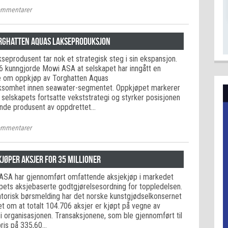
mmentarer
rghatten Aquas lakseproduksjon
seprodusent tar nok et strategisk steg i sin ekspansjon.
 kunngjorde Mowi ASA at selskapet har inngått en
e om oppkjøp av Torghatten Aquas
rksomhet innen seawater-segmentet. Oppkjøpet markerer
i selskapets fortsatte vekststrategi og styrker posisjonen
nde produsent av oppdrettet…
mmentarer
jøper aksjer for 35 millioner
l ASA har gjennomført omfattende aksjekjøp i markedet
pets aksjebaserte godtgjørelsesordning for toppledelsen.
torisk børsmelding har det norske kunstgjødselkonsernet
t om at totalt 104.706 aksjer er kjøpt på vegne av
i organisasjonen. Transaksjonene, som ble gjennomført til
ris på 335,60…