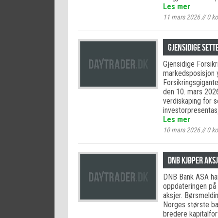
Les mer
11 mars 2026
//
0
ko
Gjensidige sett
Gjensidige Forsikr
markedsposisjon y
Forsikringsgigant
den 10. mars 2026
verdiskaping for s
investorpresenta
Les mer
10 mars 2026
//
0
ko
DNB kjøper aksj
DNB Bank ASA har 
oppdateringen på
aksjer. Børsmeldin
Norges største ba
bredere kapitalfor