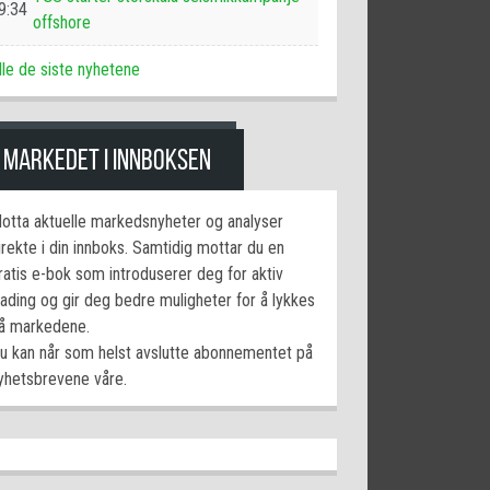
9:34
offshore
lle de siste nyhetene
MARKEDET I INNBOKSEN
otta aktuelle markedsnyheter og analyser
irekte i din innboks. Samtidig mottar du en
ratis e-bok som introduserer deg for aktiv
rading og gir deg bedre muligheter for å lykkes
å markedene.
u kan når som helst avslutte abonnementet på
yhetsbrevene våre.