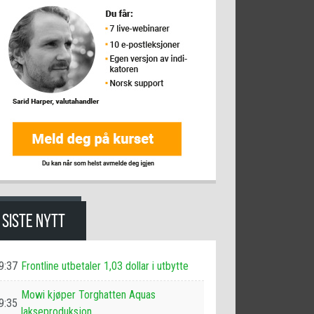
SISTE NYTT
9:37
Frontline utbetaler 1,03 dollar i utbytte
Mowi kjøper Torghatten Aquas
9:35
lakseproduksjon