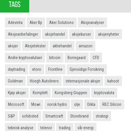
TAGS
Adevinta
Aker Bp
Aker Solutions
Aksjeanalyser
Aksjeanbefalinger
aksjehandel
aksjekurser
aksjenyheter
aksjer
Aksjetekster
aktiehandel
amazon
Andre kryptovalutaer
bitcoin
Borregaard
CFD
daytrading
etoro
Frontline
Gjensidige Forsikring
Goldman
Höegh Autoliners
internasjonale aksjer
kahoot
Kjøp aksjer
Komplett
Kongsberg Gruppen
kryptovaluta
Microsoft
Mowi
norsk hydro
olje
Orkla
REC Silicon
S&P
schibsted
Smartcraft
Storebrand
strategi
teknisk analyse
telenor
trading
vår energi