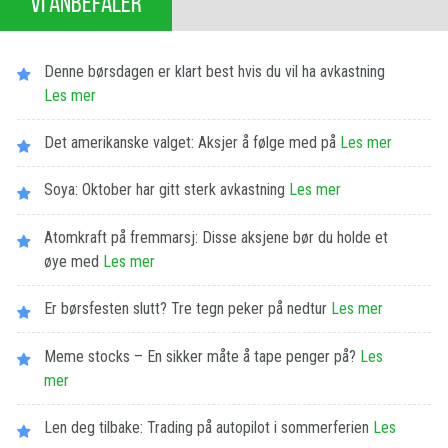
VI ANBEFALER
Denne børsdagen er klart best hvis du vil ha avkastning
Les​ ​mer
Det amerikanske valget: Aksjer å følge med på
Les​ ​mer
Soya: Oktober har gitt sterk avkastning
Les​ ​mer
Atomkraft på fremmarsj: Disse aksjene bør du holde et
øye med
Les​ ​mer
Er børsfesten slutt? Tre tegn peker på nedtur
Les​ ​mer
Meme stocks – En sikker måte å tape penger på?
Les​ ​
mer
Len deg tilbake: Trading på autopilot i sommerferien
Les​ ​