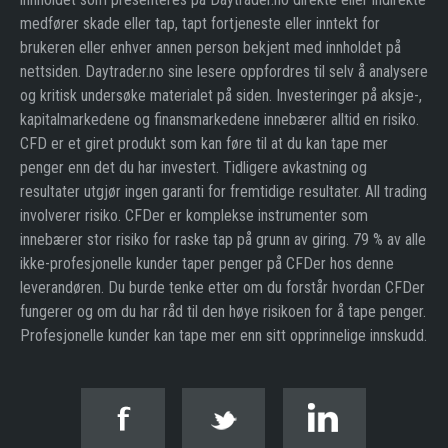
medfører skade eller tap, tapt fortjeneste eller inntekt for
brukeren eller enhver annen person bekjent med innholdet på
nettsiden. Daytrader.no sine lesere oppfordres til selv å analysere
og kritisk undersøke materialet på siden. Investeringer på aksje-,
kapitalmarkedene og finansmarkedene innebærer alltid en risiko.
CFD er et giret produkt som kan føre til at du kan tape mer
penger enn det du har investert. Tidligere avkastning og
resultater utgjør ingen garanti for fremtidige resultater. All trading
involverer risiko. CFDer er komplekse instrumenter som
innebærer stor risiko for raske tap på grunn av giring. 79 % av alle
ikke-profesjonelle kunder taper penger på CFDer hos denne
leverandøren. Du burde tenke etter om du forstår hvordan CFDer
fungerer og om du har råd til den høye risikoen for å tape penger.
Profesjonelle kunder kan tape mer enn sitt opprinnelige innskudd.