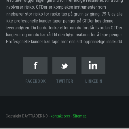
resultater utgjør ingen garanti for fremtidige resultater. All trading
involverer risiko. CFDer er komplekse instrumenter som
innebærer stor risiko for raske tap på grunn av giring. 79 % av alle
ikke-profesjonelle kunder taper penger på CFDer hos denne
leverandøren. Du burde tenke etter om du forstår hvordan CFDer
fungerer og om du har råd til den høye risikoen for å tape penger.
Profesjonelle kunder kan tape mer enn sitt opprinnelige innskudd.
FACEBOOK
TWITTER
LINKEDIN
Copyright DAYTRADER.NO -
kontakt oss
-
Sitemap
.