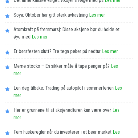
Det amerikanske valget: Aksjer å følge med på
Les​ ​mer
Soya: Oktober har gitt sterk avkastning
Les​ ​mer
Atomkraft på fremmarsj: Disse aksjene bør du holde et
øye med
Les​ ​mer
Er børsfesten slutt? Tre tegn peker på nedtur
Les​ ​mer
Meme stocks – En sikker måte å tape penger på?
Les​ ​
mer
Len deg tilbake: Trading på autopilot i sommerferien
Les​ ​
mer
Her er grunnene til at aksjenedturen kan være over
Les​ ​
mer
Fem huskeregler når du investerer i et bear market
Les​ ​