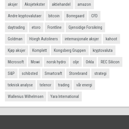
aksjer
Aksjetekster
aktiehandel
amazon
Andre kryptovalutaer
bitcoin
Borregaard
CFD
daytrading
etoro
Frontline
Gjensidige Forsikring
Goldman
Höegh Autoliners
internasjonale aksjer
kahoot
Kjøp aksjer
Komplett
Kongsberg Gruppen
kryptovaluta
Microsoft
Mowi
norsk hydro
olje
Orkla
REC Silicon
S&P
schibsted
Smartcraft
Storebrand
strategi
teknisk analyse
telenor
trading
vår energi
Wallenius Wilhelmsen
Yara International