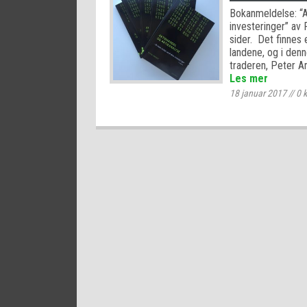
Bokanmeldelse: “A
investeringer” av 
sider. Det finnes 
landene, og i denn
traderen, Peter A
Les mer
18 januar 2017
//
0
k