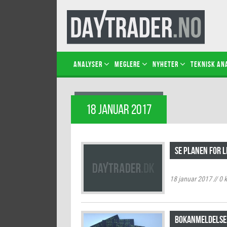
Analyser
Meglere
Nyheter
Teknisk an
18 JANUAR 2017
Se planen for 
18 januar 2017
//
0
k
Bokanmeldelse: