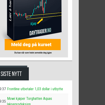
SISTE NYTT
9:37
Frontline utbetaler 1,03 dollar i utbytte
Mowi kjøper Torghatten Aquas
9:35
lakseproduksjon