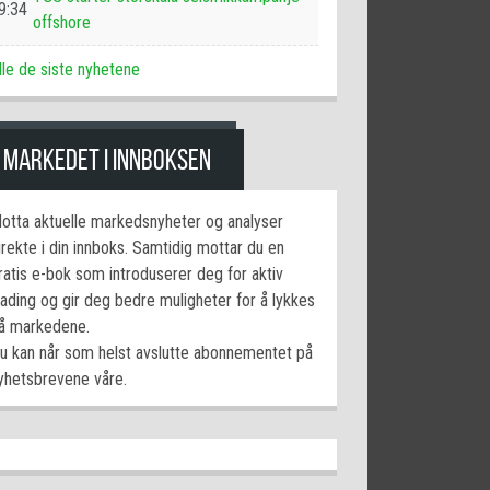
9:34
offshore
lle de siste nyhetene
MARKEDET I INNBOKSEN
otta aktuelle markedsnyheter og analyser
irekte i din innboks. Samtidig mottar du en
ratis e-bok som introduserer deg for aktiv
rading og gir deg bedre muligheter for å lykkes
å markedene.
u kan når som helst avslutte abonnementet på
yhetsbrevene våre.