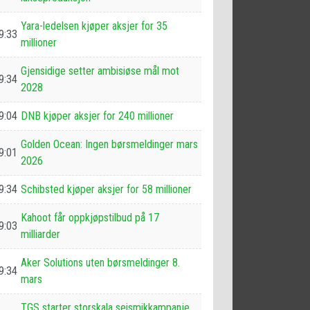
Yara-ledelsen kjøper aksjer for 35
9:33
millioner
Gjensidige setter ambisiøse mål mot
9:34
2028
9:04
DNB kjøper aksjer for 240 millioner
Golden Ocean: Ingen børsmeldinger mars
9:01
2026
9:34
Schibsted kjøper aksjer for 58 millioner
Kahoot får oppkjøpstilbud på 17
9:03
milliarder
Aker Solutions uten børsmeldinger 8.
9:34
mars
TGS starter storskala seismikkampanje