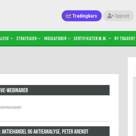
Tradingkurs
Opprett
alyse
Strategier
Indikatorer
Sertifikater M.M.
Ny trader?
live-webinarer
ommentarer
 Aktiehandel og aktieanalyse, Peter Arendt