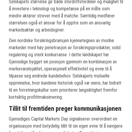
Selskapets størrelse gir både stordriftsfordeler og mulighet til
å investere i teknologi og kompetanse på en måte som
mindre aktører strever med å matche. Samtidig medfører
størrelsen også et ansvar for å opptre som en ansvarlig
markedsaktør og arbeidsgiver.
Den nordiske forsikringsbransjen kjennetegnes av modne
markeder med høy penetrasjon av forsikringsprodukter, solid
regulering og sterk konkurranse. I dette landskapet har
Gjensidige bygget sin posisjon gjennom en kombinasjon av
merkevarelojalitet, operasjonell effektivitet og evne til å
tilpasse seg endrede kundebehov. Selskapets mutuelle
opprinnelse, hvor kundene historisk også var eiere, har bidratt
til en forretningskultur som prioriterer langsiktighet fremfor
kortsiktig profittmaksimering.
Tillit til fremtiden preger kommunikasjonen
Gjensidiges Capital Markets Day signaliserer overordnet en
organisasjon med betydelig tillit til sin egen evne til å navigere