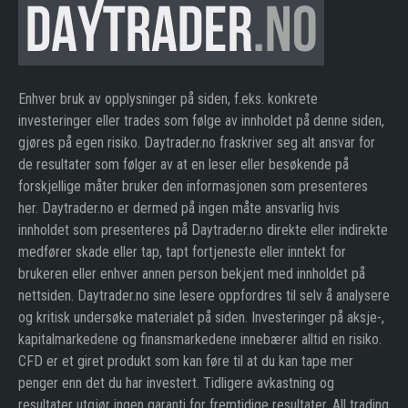
Enhver bruk av opplysninger på siden, f.eks. konkrete
investeringer eller trades som følge av innholdet på denne siden,
gjøres på egen risiko. Daytrader.no fraskriver seg alt ansvar for
de resultater som følger av at en leser eller besøkende på
forskjellige måter bruker den informasjonen som presenteres
her. Daytrader.no er dermed på ingen måte ansvarlig hvis
innholdet som presenteres på Daytrader.no direkte eller indirekte
medfører skade eller tap, tapt fortjeneste eller inntekt for
brukeren eller enhver annen person bekjent med innholdet på
nettsiden. Daytrader.no sine lesere oppfordres til selv å analysere
og kritisk undersøke materialet på siden. Investeringer på aksje-,
kapitalmarkedene og finansmarkedene innebærer alltid en risiko.
CFD er et giret produkt som kan føre til at du kan tape mer
penger enn det du har investert. Tidligere avkastning og
resultater utgjør ingen garanti for fremtidige resultater. All trading