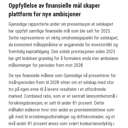
Oppfyllelse av finansielle mål skaper
plattform for nye ambisjoner
Gjensidige rapporterte under sin presentasjon at selskapet
har oppfylt samtlige finansielle mål som ble satt for 2025.
Dette representerer et viktig omdreiningspunkt for selskapet,
da konsistent måloppnåelse er avgjørende for investortillit og
fremtidig kapitaltilgang. Den solide prestasjonen siden 2023
har gitt ledelsen grunnlag for å formulere enda mer ambisiøse
målsetninger for perioden frem mot 2028.
De nye finansielle målene som Gjensidige nå presenterer for
treårsperioden frem til 2028 vitner om et selskap med stor
tro på egen evne til å levere resultater i et utfordrende
marked. Combined ratio, som er et sentralt lønnsomhetsmål i
forsikringsbransjen, er satt til under 81 prosent. Dette
måltallet indikerer hvor stor andel av premieinntektene som
går med til erstatningsutbetalinger og driftskostnader, og et
nivå under 81 prosent anses som svært konkurransedyktig i