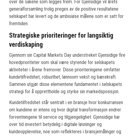
over de sakene som legges frem. For Gjensidige vil årets
generalforsamling trolig preges av de positive resultatene
selskapet har levert og de ambisiøse målene som er satt for
fremtiden.
Strategiske prioriteringer for langsiktig
verdiskaping
Gjennom sin Capital Markets Day understreket Gjensidige fire
hovedprioriteter som skal være styrende for selskapets
aktiviteter i årene fremover. Disse prioriteringene omfatter
kundetilfredshet, robusthet, lønnsom vekst og bærekraft.
Sammen utgjør disse elementene fundamentet i selskapets
strategi for å opprettholde og styrke sin markedsposisjon.
Kundetilfredshet står sentralt i en bransje hvor konkurransen
om kundene er intens og hvor digital transformasjon endrer
forventningene til service og tilgjengelighet. Gjensidige har
over tid investert betydelig i digitale løsninger og
kundeopplevelse, noe som reflekteres i bransjemålinger og