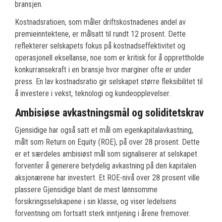
bransjen.
Kostnadsratioen, som måler driftskostnadenes andel av
premieinntektene, er målsatt til rundt 12 prosent. Dette
reflekterer selskapets fokus på kostnadseffektivitet og
operasjonell eksellanse, noe som er kritisk for å opprettholde
konkurransekraft i en bransje hvor marginer ofte er under
press. En lav kostnadsratio gir selskapet større fleksibilitet til
å investere i vekst, teknologi og kundeopplevelser.
Ambisiøse avkastningsmål og soliditetskrav
Gjensidige har også satt et mål om egenkapitalavkastning,
målt som Return on Equity (ROE), på over 28 prosent. Dette
er et særdeles ambisiøst mål som signaliserer at selskapet
forventer å generere betydelig avkastning på den kapitalen
aksjonærene har investert. Et ROE-nivå over 28 prosent ville
plassere Gjensidige blant de mest lønnsomme
forsikringsselskapene i sin klasse, og viser ledelsens
forventning om fortsatt sterk inntjening i årene fremover.