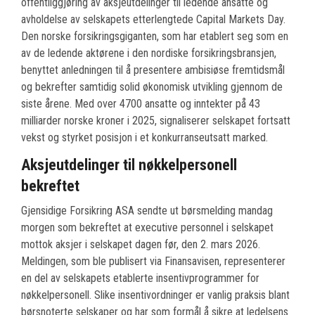
offentliggjøring av aksjeutdelinger til ledende ansatte og
avholdelse av selskapets etterlengtede Capital Markets Day.
Den norske forsikringsgiganten, som har etablert seg som en
av de ledende aktørene i den nordiske forsikringsbransjen,
benyttet anledningen til å presentere ambisiøse fremtidsmål
og bekrefter samtidig solid økonomisk utvikling gjennom de
siste årene. Med over 4700 ansatte og inntekter på 43
milliarder norske kroner i 2025, signaliserer selskapet fortsatt
vekst og styrket posisjon i et konkurranseutsatt marked.
Aksjeutdelinger til nøkkelpersonell
bekreftet
Gjensidige Forsikring ASA sendte ut børsmelding mandag
morgen som bekreftet at executive personnel i selskapet
mottok aksjer i selskapet dagen før, den 2. mars 2026.
Meldingen, som ble publisert via Finansavisen, representerer
en del av selskapets etablerte insentivprogrammer for
nøkkelpersonell. Slike insentivordninger er vanlig praksis blant
børsnoterte selskaper og har som formål å sikre at ledelsens