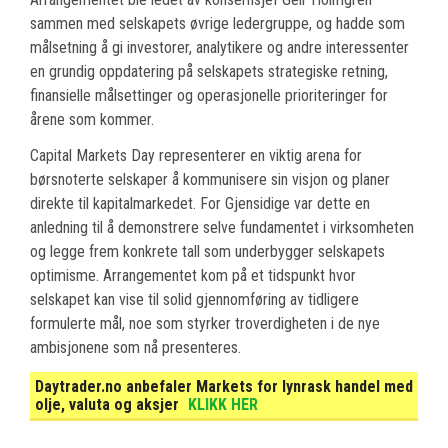
sammen med selskapets øvrige ledergruppe, og hadde som
målsetning å gi investorer, analytikere og andre interessenter
en grundig oppdatering på selskapets strategiske retning,
finansielle målsettinger og operasjonelle prioriteringer for
årene som kommer.
Capital Markets Day representerer en viktig arena for
børsnoterte selskaper å kommunisere sin visjon og planer
direkte til kapitalmarkedet. For Gjensidige var dette en
anledning til å demonstrere selve fundamentet i virksomheten
og legge frem konkrete tall som underbygger selskapets
optimisme. Arrangementet kom på et tidspunkt hvor
selskapet kan vise til solid gjennomføring av tidligere
formulerte mål, noe som styrker troverdigheten i de nye
ambisjonene som nå presenteres.
Daytrader.no anbefaler Markets for lynrask handel med
olje, valuta og aksjer
KLIKK HER