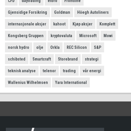
CFD
daytrading
etoro
Frontline
Gjensidige Forsikring
Goldman
Höegh Autoliners
internasjonale aksjer
kahoot
Kjøp aksjer
Komplett
Kongsberg Gruppen
kryptovaluta
Microsoft
Mowi
norsk hydro
olje
Orkla
REC Silicon
S&P
schibsted
Smartcraft
Storebrand
strategi
teknisk analyse
telenor
trading
vår energi
Wallenius Wilhelmsen
Yara International