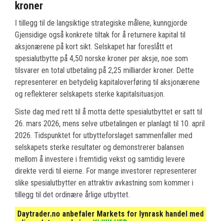
kroner
I tillegg til de langsiktige strategiske målene, kunngjorde
Gjensidige også konkrete tiltak for å returnere kapital til
aksjonærene på kort sikt. Selskapet har foreslått et
spesialutbytte på 4,50 norske kroner per aksje, noe som
tilsvarer en total utbetaling på 2,25 milliarder kroner. Dette
representerer en betydelig kapitaloverføring til aksjonærene
og reflekterer selskapets sterke kapitalsituasjon.
Siste dag med rett til å motta dette spesialutbyttet er satt til
26. mars 2026, mens selve utbetalingen er planlagt til 10. april
2026. Tidspunktet for utbytteforslaget sammenfaller med
selskapets sterke resultater og demonstrerer balansen
mellom å investere i fremtidig vekst og samtidig levere
direkte verdi til eierne. For mange investorer representerer
slike spesialutbytter en attraktiv avkastning som kommer i
tillegg til det ordinære årlige utbyttet.
Daytrader.no anbefaler Markets for lynrask handel med