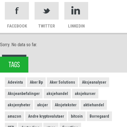
FACEBOOK
TWITTER
LINKEDIN
Sorry. No data so far.
TAGS
Adevinta
Aker Bp
Aker Solutions
Aksjeanalyser
Aksjeanbefalinger
aksjehandel
aksjekurser
aksjenyheter
aksjer
Aksjetekster
aktiehandel
amazon
Andre kryptovalutaer
bitcoin
Borregaard