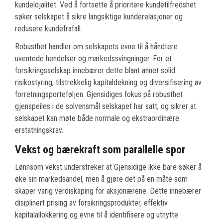
kundelojalitet. Ved å fortsette å prioritere kundetilfredshet
søker selskapet å sikre langsiktige kunderelasjoner og
redusere kundefrafall.
Robusthet handler om selskapets evne til å håndtere
uventede hendelser og markedssvingninger. For et
forsikringsselskap innebærer dette blant annet solid
risikostyring, tilstrekkelig kapitaldekning og diversifisering av
forretningsporteføljen. Gjensidiges fokus på robusthet
gjenspeiles i de solvensmål selskapet har satt, og sikrer at
selskapet kan møte både normale og ekstraordinære
erstatningskrav.
Vekst og bærekraft som parallelle spor
Lønnsom vekst understreker at Gjensidige ikke bare søker å
øke sin markedsandel, men å gjøre det på en måte som
skaper varig verdiskaping for aksjonærene. Dette innebærer
disiplinert prising av forsikringsprodukter, effektiv
kapitalallokkering og evne til å identifisere og utnytte