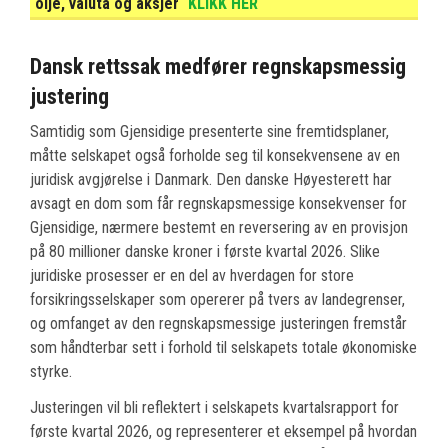
olje, valuta og aksjer
KLIKK HER
Dansk rettssak medfører regnskapsmessig
justering
Samtidig som Gjensidige presenterte sine fremtidsplaner,
måtte selskapet også forholde seg til konsekvensene av en
juridisk avgjørelse i Danmark. Den danske Høyesterett har
avsagt en dom som får regnskapsmessige konsekvenser for
Gjensidige, nærmere bestemt en reversering av en provisjon
på 80 millioner danske kroner i første kvartal 2026. Slike
juridiske prosesser er en del av hverdagen for store
forsikringsselskaper som opererer på tvers av landegrenser,
og omfanget av den regnskapsmessige justeringen fremstår
som håndterbar sett i forhold til selskapets totale økonomiske
styrke.
Justeringen vil bli reflektert i selskapets kvartalsrapport for
første kvartal 2026, og representerer et eksempel på hvordan