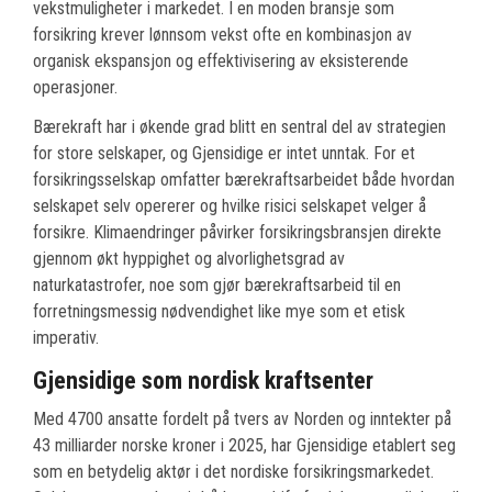
vekstmuligheter i markedet. I en moden bransje som
forsikring krever lønnsom vekst ofte en kombinasjon av
organisk ekspansjon og effektivisering av eksisterende
operasjoner.
Bærekraft har i økende grad blitt en sentral del av strategien
for store selskaper, og Gjensidige er intet unntak. For et
forsikringsselskap omfatter bærekraftsarbeidet både hvordan
selskapet selv opererer og hvilke risici selskapet velger å
forsikre. Klimaendringer påvirker forsikringsbransjen direkte
gjennom økt hyppighet og alvorlighetsgrad av
naturkatastrofer, noe som gjør bærekraftsarbeid til en
forretningsmessig nødvendighet like mye som et etisk
imperativ.
Gjensidige som nordisk kraftsenter
Med 4700 ansatte fordelt på tvers av Norden og inntekter på
43 milliarder norske kroner i 2025, har Gjensidige etablert seg
som en betydelig aktør i det nordiske forsikringsmarkedet.