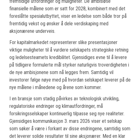
fremtidige utfordringer og muligheter. De ambisiøse
finansielle målene som er satt for 2028, kombinert med det
foreslåtte spesialutbyttet, viser en ledelse som både tror på
fremtidig vekst og ønsker å dele verdiskaping med
aksjonærene underveis.
For kapitalmarkedet representerer slike presentasjoner
viktige muligheter til å vurdere selskapets strategiske retning
og ledelsesteamets kredibilitet. Gjensidiges evne til å levere
på tidligere formulerte mål styrker naturligvis troverdigheten i
de nye ambisjonene som nå legges frem. Samtidig vil
investorer følge nøye med på hvordan selskapet leverer på de
nye målene i månedene og årene som kommer.
I en bransje som stadig påvirkes av teknologisk utvikling,
regulatoriske endringer og klimautfordringer, må
forsikringsselskaper kontinuerlig tilpasse seg nye realiteter.
Gjensidiges kommunikasjon 3. mars 2026 viser et selskap
som søker å være i forkant av disse endringene, samtidig som
det leverer solide resultater til sine aksjonærer. Med en klar