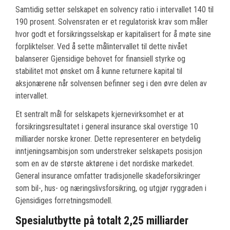
Samtidig setter selskapet en solvency ratio i intervallet 140 til
190 prosent. Solvensraten er et regulatorisk krav som måler
hvor godt et forsikringsselskap er kapitalisert for å møte sine
forpliktelser. Ved å sette målintervallet til dette nivået
balanserer Gjensidige behovet for finansiell styrke og
stabilitet mot ønsket om å kunne returnere kapital til
aksjonærene når solvensen befinner seg i den øvre delen av
intervallet.
Et sentralt mål for selskapets kjernevirksomhet er at
forsikringsresultatet i general insurance skal overstige 10
milliarder norske kroner. Dette representerer en betydelig
inntjeningsambisjon som understreker selskapets posisjon
som en av de største aktørene i det nordiske markedet.
General insurance omfatter tradisjonelle skadeforsikringer
som bil-, hus- og næringslivsforsikring, og utgjør ryggraden i
Gjensidiges forretningsmodell.
Spesialutbytte på totalt 2,25 milliarder