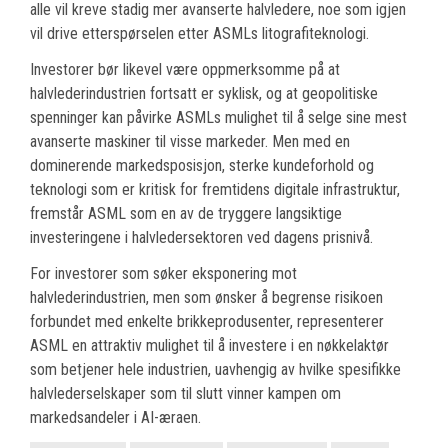
alle vil kreve stadig mer avanserte halvledere, noe som igjen
vil drive etterspørselen etter ASMLs litografiteknologi.
Investorer bør likevel være oppmerksomme på at
halvlederindustrien fortsatt er syklisk, og at geopolitiske
spenninger kan påvirke ASMLs mulighet til å selge sine mest
avanserte maskiner til visse markeder. Men med en
dominerende markedsposisjon, sterke kundeforhold og
teknologi som er kritisk for fremtidens digitale infrastruktur,
fremstår ASML som en av de tryggere langsiktige
investeringene i halvledersektoren ved dagens prisnivå.
For investorer som søker eksponering mot
halvlederindustrien, men som ønsker å begrense risikoen
forbundet med enkelte brikkeprodusenter, representerer
ASML en attraktiv mulighet til å investere i en nøkkelaktør
som betjener hele industrien, uavhengig av hvilke spesifikke
halvlederselskaper som til slutt vinner kampen om
markedsandeler i AI-æraen.