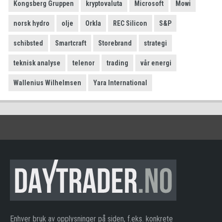
Kongsberg Gruppen
kryptovaluta
Microsoft
Mowi
norsk hydro
olje
Orkla
REC Silicon
S&P
schibsted
Smartcraft
Storebrand
strategi
teknisk analyse
telenor
trading
vår energi
Wallenius Wilhelmsen
Yara International
Enhver bruk av opplysninger på siden, f.eks. konkrete