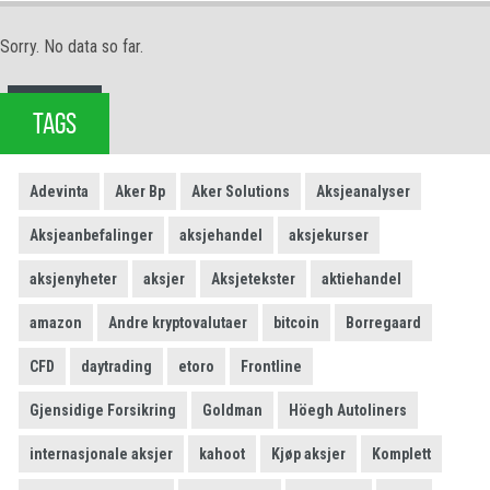
Sorry. No data so far.
TAGS
Adevinta
Aker Bp
Aker Solutions
Aksjeanalyser
Aksjeanbefalinger
aksjehandel
aksjekurser
aksjenyheter
aksjer
Aksjetekster
aktiehandel
amazon
Andre kryptovalutaer
bitcoin
Borregaard
CFD
daytrading
etoro
Frontline
Gjensidige Forsikring
Goldman
Höegh Autoliners
internasjonale aksjer
kahoot
Kjøp aksjer
Komplett