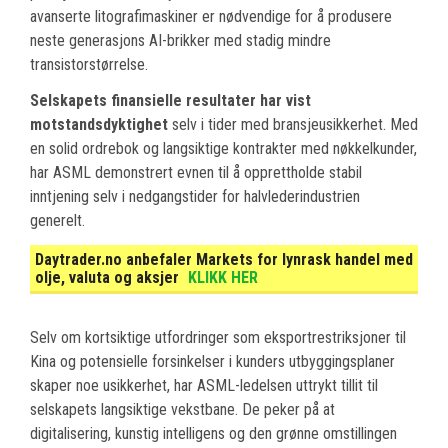
avanserte litografimaskiner er nødvendige for å produsere
neste generasjons AI-brikker med stadig mindre
transistorstørrelse.
Selskapets finansielle resultater har vist
motstandsdyktighet
selv i tider med bransjeusikkerhet. Med
en solid ordrebok og langsiktige kontrakter med nøkkelkunder,
har ASML demonstrert evnen til å opprettholde stabil
inntjening selv i nedgangstider for halvlederindustrien
generelt.
Daytrader.no anbefaler Markets for lynrask handel med
olje, valuta og aksjer
KLIKK HER
Selv om kortsiktige utfordringer som eksportrestriksjoner til
Kina og potensielle forsinkelser i kunders utbyggingsplaner
skaper noe usikkerhet, har ASML-ledelsen uttrykt tillit til
selskapets langsiktige vekstbane. De peker på at
digitalisering, kunstig intelligens og den grønne omstillingen