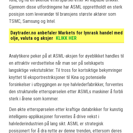
Gjennom disse utfordringene har ASML opprettholdt en sterk
posisjon som leverandør til bransjens største aktører som
TSMC, Samsung og Intel.
Daytrader.no anbefaler Markets for lynrask handel med
olje, valuta og aksjer
KLIKK HER
Analytikere peker på at ASML-aksjen for øyeblikket handles til
en attraktiv verdsettelse når man ser på selskapets
langsiktige vekstutsikter. Til tross for kortsiktige bekymringer
knyttet til eksportrestriksjoner til Kina og potensielle
forsinkelser i utbyggingen av nye halvlederfabrikker, forventes
den strukturelle etterspørselen etter ASMLs maskiner å forbli
sterk i årene som kommer.
Den økte etterspørselen etter kraftige databrikker for kunstig
intelligens-applikasjoner forventes å drive vekst i
halvlederindustrien på lang sikt. ASML er strategisk
posisjonert for å dra nytte av denne trenden, ettersom deres