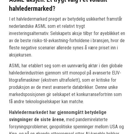
halvledermarked?
I et halvledermarked preget av betydelig usikkerhet framstår
nederlandske ASML som et relativt trygt
investeringsalternativ. Selskapets aksje tilbyr for øyeblikket en
av de beste risiko-til-avkastning-forholdene i bransjen, hvor de
fleste negative scenarier allerede synes å være priset inn i
aksjekursen.
ASML har etablert seg som en uunnværlig aktør i den globale
halvlederindustrien gjennom sitt monopol på avanserte EUV-
litografimaskiner (ekstrem ultrafiolett), som er kritiske for
produksjon av de mest avanserte databrikker. Denne unike
markedsposisjonen gir selskapet et konkurransefortrinn som
få andre teknologiselskaper kan matche.
Halvledermarkedet har gjennomgått betydelige
svingninger de siste årene
, med pandemirelaterte
forsyningsproblemer, geopolitiske spenninger mellom USA og
Kina, og nå en økende etterspørsel etter AI-kapable brikker.