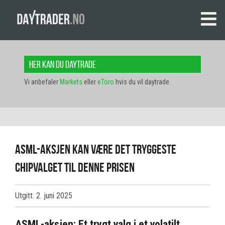
Her kan du daytrade
Vi anbefaler
Markets
eller
eToro
hvis du vil daytrade.
ASML-aksjen kan være det tryggeste
chipvalget til denne prisen
Utgitt: 2. juni 2025
ASML-aksjen: Et trygt valg i et volatilt