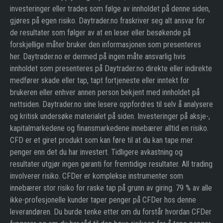
investeringer eller trades som følge av innholdet på denne siden,
gjøres på egen risiko. Daytrader.no fraskriver seg alt ansvar for
de resultater som følger av at en leser eller besøkende på
forskjellige måter bruker den informasjonen som presenteres
her. Daytrader.no er dermed på ingen måte ansvarlig hvis
innholdet som presenteres på Daytrader.no direkte eller indirekte
medfører skade eller tap, tapt fortjeneste eller inntekt for
brukeren eller enhver annen person bekjent med innholdet på
nettsiden. Daytrader.no sine lesere oppfordres til selv å analysere
og kritisk undersøke materialet på siden. Investeringer på aksje-,
kapitalmarkedene og finansmarkedene innebærer alltid en risiko.
CFD er et giret produkt som kan føre til at du kan tape mer
penger enn det du har investert. Tidligere avkastning og
resultater utgjør ingen garanti for fremtidige resultater. All trading
involverer risiko. CFDer er komplekse instrumenter som
innebærer stor risiko for raske tap på grunn av giring. 79 % av alle
ikke-profesjonelle kunder taper penger på CFDer hos denne
leverandøren. Du burde tenke etter om du forstår hvordan CFDer