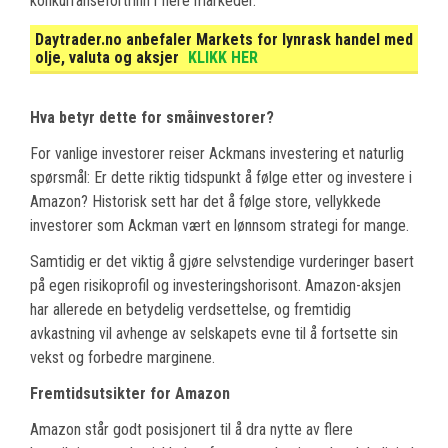
konkurransefortrinn i flere markeder.
Daytrader.no anbefaler Markets for lynrask handel med
olje, valuta og aksjer
KLIKK HER
Hva betyr dette for småinvestorer?
For vanlige investorer reiser Ackmans investering et naturlig
spørsmål: Er dette riktig tidspunkt å følge etter og investere i
Amazon? Historisk sett har det å følge store, vellykkede
investorer som Ackman vært en lønnsom strategi for mange.
Samtidig er det viktig å gjøre selvstendige vurderinger basert
på egen risikoprofil og investeringshorisont. Amazon-aksjen
har allerede en betydelig verdsettelse, og fremtidig
avkastning vil avhenge av selskapets evne til å fortsette sin
vekst og forbedre marginene.
Fremtidsutsikter for Amazon
Amazon står godt posisjonert til å dra nytte av flere