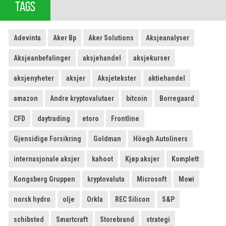
TAGS
Adevinta
Aker Bp
Aker Solutions
Aksjeanalyser
Aksjeanbefalinger
aksjehandel
aksjekurser
aksjenyheter
aksjer
Aksjetekster
aktiehandel
amazon
Andre kryptovalutaer
bitcoin
Borregaard
CFD
daytrading
etoro
Frontline
Gjensidige Forsikring
Goldman
Höegh Autoliners
internasjonale aksjer
kahoot
Kjøp aksjer
Komplett
Kongsberg Gruppen
kryptovaluta
Microsoft
Mowi
norsk hydro
olje
Orkla
REC Silicon
S&P
schibsted
Smartcraft
Storebrand
strategi