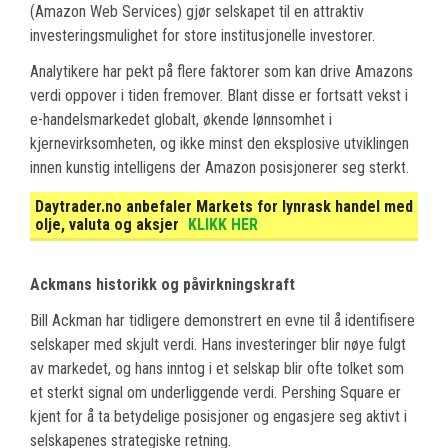
(Amazon Web Services) gjør selskapet til en attraktiv
investeringsmulighet for store institusjonelle investorer.
Analytikere har pekt på flere faktorer som kan drive Amazons
verdi oppover i tiden fremover. Blant disse er fortsatt vekst i
e-handelsmarkedet globalt, økende lønnsomhet i
kjernevirksomheten, og ikke minst den eksplosive utviklingen
innen kunstig intelligens der Amazon posisjonerer seg sterkt.
Daytrader.no anbefaler Markets for lynrask handel med
olje, valuta og aksjer
KLIKK HER
Ackmans historikk og påvirkningskraft
Bill Ackman har tidligere demonstrert en evne til å identifisere
selskaper med skjult verdi. Hans investeringer blir nøye fulgt
av markedet, og hans inntog i et selskap blir ofte tolket som
et sterkt signal om underliggende verdi. Pershing Square er
kjent for å ta betydelige posisjoner og engasjere seg aktivt i
selskapenes strategiske retning.