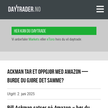
Her kan du daytrade
Vi anbefaler
Markets
eller
eToro
hvis du vil daytrade.
Ackman tar et oppgjør med Amazon —
Burde du gjøre det samme?
Utgitt: 2. juni 2025
Bill Ackman satser på Amazon – bør du