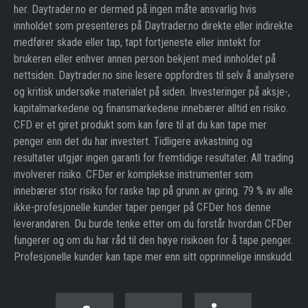
her. Daytrader.no er dermed på ingen måte ansvarlig hvis
innholdet som presenteres på Daytrader.no direkte eller indirekte
medfører skade eller tap, tapt fortjeneste eller inntekt for
brukeren eller enhver annen person bekjent med innholdet på
nettsiden. Daytrader.no sine lesere oppfordres til selv å analysere
og kritisk undersøke materialet på siden. Investeringer på aksje-,
kapitalmarkedene og finansmarkedene innebærer alltid en risiko.
CFD er et giret produkt som kan føre til at du kan tape mer
penger enn det du har investert. Tidligere avkastning og
resultater utgjør ingen garanti for fremtidige resultater. All trading
involverer risiko. CFDer er komplekse instrumenter som
innebærer stor risiko for raske tap på grunn av giring. 79 % av alle
ikke-profesjonelle kunder taper penger på CFDer hos denne
leverandøren. Du burde tenke etter om du forstår hvordan CFDer
fungerer og om du har råd til den høye risikoen for å tape penger.
Profesjonelle kunder kan tape mer enn sitt opprinnelige innskudd.