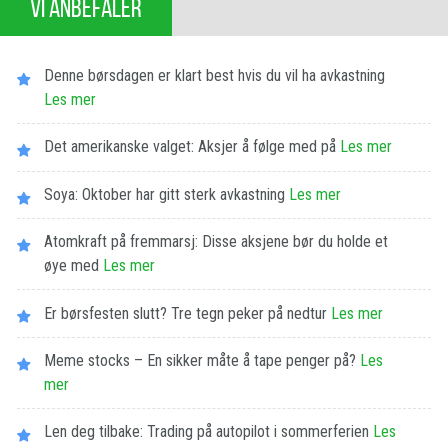
VI ANBEFALER
Denne børsdagen er klart best hvis du vil ha avkastning
Les​ ​mer
Det amerikanske valget: Aksjer å følge med på
Les​ ​mer
Soya: Oktober har gitt sterk avkastning
Les​ ​mer
Atomkraft på fremmarsj: Disse aksjene bør du holde et
øye med
Les​ ​mer
Er børsfesten slutt? Tre tegn peker på nedtur
Les​ ​mer
Meme stocks – En sikker måte å tape penger på?
Les​ ​
mer
Len deg tilbake: Trading på autopilot i sommerferien
Les​ ​