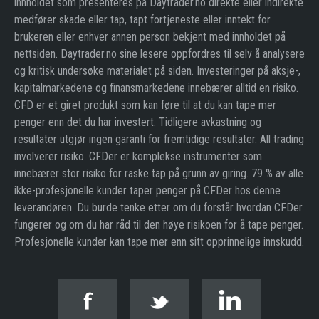
innholdet som presenteres på Daytrader.no direkte eller indirekte
medfører skade eller tap, tapt fortjeneste eller inntekt for
brukeren eller enhver annen person bekjent med innholdet på
nettsiden. Daytrader.no sine lesere oppfordres til selv å analysere
og kritisk undersøke materialet på siden. Investeringer på aksje-,
kapitalmarkedene og finansmarkedene innebærer alltid en risiko.
CFD er et giret produkt som kan føre til at du kan tape mer
penger enn det du har investert. Tidligere avkastning og
resultater utgjør ingen garanti for fremtidige resultater. All trading
involverer risiko. CFDer er komplekse instrumenter som
innebærer stor risiko for raske tap på grunn av giring. 79 % av alle
ikke-profesjonelle kunder taper penger på CFDer hos denne
leverandøren. Du burde tenke etter om du forstår hvordan CFDer
fungerer og om du har råd til den høye risikoen for å tape penger.
Profesjonelle kunder kan tape mer enn sitt opprinnelige innskudd.