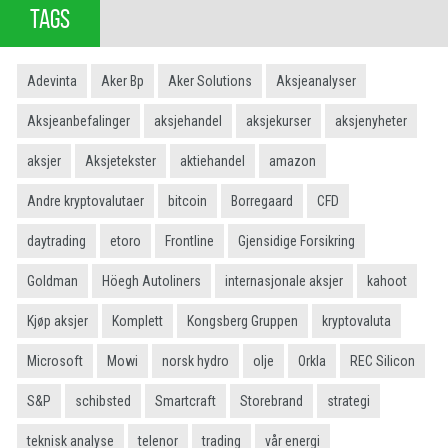
TAGS
Adevinta
Aker Bp
Aker Solutions
Aksjeanalyser
Aksjeanbefalinger
aksjehandel
aksjekurser
aksjenyheter
aksjer
Aksjetekster
aktiehandel
amazon
Andre kryptovalutaer
bitcoin
Borregaard
CFD
daytrading
etoro
Frontline
Gjensidige Forsikring
Goldman
Höegh Autoliners
internasjonale aksjer
kahoot
Kjøp aksjer
Komplett
Kongsberg Gruppen
kryptovaluta
Microsoft
Mowi
norsk hydro
olje
Orkla
REC Silicon
S&P
schibsted
Smartcraft
Storebrand
strategi
teknisk analyse
telenor
trading
vår energi