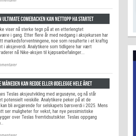
mentarer
en ultimate comebacken kan nettopp ha startet
e viser nå sterke tegn på at en etterlengtet
være i gang. Etter flere år med nedgang i aksjekursen har
ått markedsforventningene, noe som resulterte i et kraftig
 i aksjeverdi. Analytikere som tidligere har vært
aderer nå Nike-aksjen til kjøpsanbefalinger.…
mentarer
te måneden kan redde eller ødelegge hele året
ges Teslas aksjeutvikling med argusøyne, og nå står
et potensielt veiskille. Analytikere peker på at de
n bli avgjørende for selskapets børsverdi i 2025. Mens
tt ser muligheter for vekst, har nye pessimistiske
kygger over Teslas fremtidsutsikter. Teslas oppgang
m…
mentarer