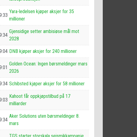
Yara-ledelsen kjøper aksjer for 35
9:33
millioner
Gjensidige setter ambisiøse mål mot
9:34
2028
9:04
DNB kjøper aksjer for 240 millioner
Golden Ocean: Ingen børsmeldinger mars
9:01
2026
9:34
Schibsted kjøper aksjer for 58 millioner
Kahoot får oppkjøpstilbud på 17
9:03
milliarder
Aker Solutions uten børsmeldinger 8.
9:34
mars
TGS starter storskala seismikkampanje