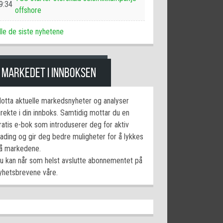
9:34
offshore
lle de siste nyhetene
MARKEDET I INNBOKSEN
otta aktuelle markedsnyheter og analyser
irekte i din innboks. Samtidig mottar du en
ratis e-bok som introduserer deg for aktiv
rading og gir deg bedre muligheter for å lykkes
å markedene.
u kan når som helst avslutte abonnementet på
yhetsbrevene våre.