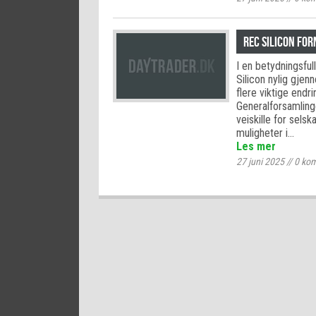
REC Silicon fo
I en betydningsful
Silicon nylig gje
flere viktige endr
Generalforsamlinge
veiskille for sels
muligheter i…
Les mer
27 juni 2025
//
0
kom