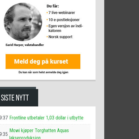
SISTE NYTT
9:37
Frontline utbetaler 1,03 dollar i utbytte
Mowi kjøper Torghatten Aquas
9:35
lakseproduksjon