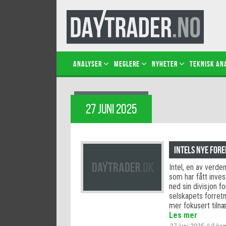
Analyser
Meglere
Nyheter
Teknisk an
27 JUNI 2025
Intels nye for
Intel, en av verde
som har fått inves
ned sin divisjon fo
selskapets forretn
mer fokusert tiln
Les mer