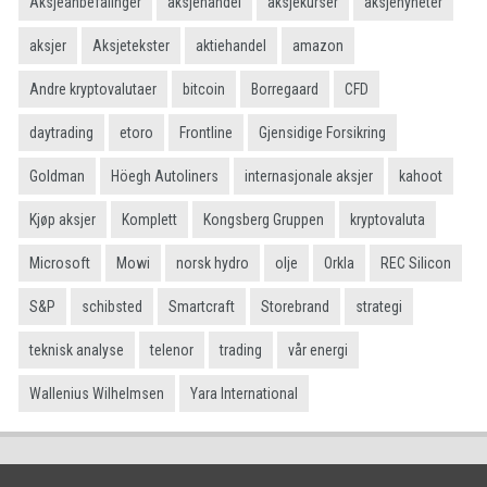
Aksjeanbefalinger
aksjehandel
aksjekurser
aksjenyheter
aksjer
Aksjetekster
aktiehandel
amazon
Andre kryptovalutaer
bitcoin
Borregaard
CFD
daytrading
etoro
Frontline
Gjensidige Forsikring
Goldman
Höegh Autoliners
internasjonale aksjer
kahoot
Kjøp aksjer
Komplett
Kongsberg Gruppen
kryptovaluta
Microsoft
Mowi
norsk hydro
olje
Orkla
REC Silicon
S&P
schibsted
Smartcraft
Storebrand
strategi
teknisk analyse
telenor
trading
vår energi
Wallenius Wilhelmsen
Yara International