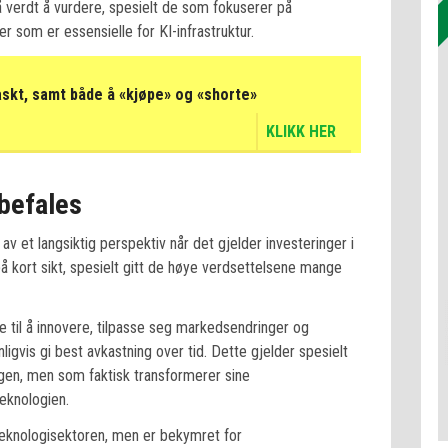
 verdt å vurdere, spesielt de som fokuserer på
r som er essensielle for KI-infrastruktur.
askt, samt både å «kjøpe» og «shorte»
KLIKK HER
nbefales
v et langsiktig perspektiv når det gjelder investeringer i
på kort sikt, spesielt gitt de høye verdsettelsene mange
til å innovere, tilpasse seg markedsendringer og
igvis gi best avkastning over tid. Dette gjelder spesielt
lgen, men som faktisk transformerer sine
teknologien.
eknologisektoren, men er bekymret for