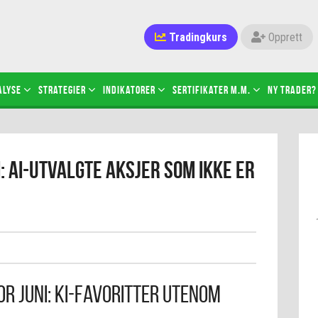
Tradingkurs
Opprett
alyse
Strategier
Indikatorer
Sertifikater M.M.
Ny trader?
i: AI-utvalgte aksjer som ikke er
r Juni: KI-favoritter Utenom