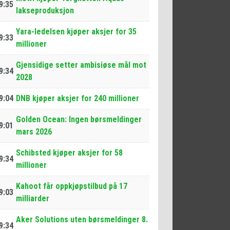
9:35
lakseproduksjon
Yara-ledelsen kjøper aksjer for 35
9:33
millioner
Gjensidige setter ambisiøse mål mot
9:34
2028
9:04
DNB kjøper aksjer for 240 millioner
Golden Ocean: Ingen børsmeldinger
9:01
mars 2026
Schibsted kjøper aksjer for 58
9:34
millioner
Kahoot får oppkjøpstilbud på 17
9:03
milliarder
Aker Solutions uten børsmeldinger 8.
9:34