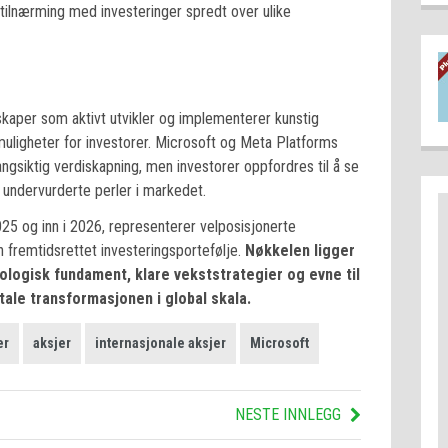
 tilnærming med investeringer spredt over ulike
skaper som aktivt utvikler og implementerer kunstig
stmuligheter for investorer. Microsoft og Meta Platforms
angsiktig verdiskapning, men investorer oppfordres til å se
 undervurderte perler i markedet.
25 og inn i 2026, representerer velposisjonerte
 fremtidsrettet investeringsportefølje.
Nøkkelen ligger
nologisk fundament, klare vekststrategier og evne til
tale transformasjonen i global skala.
er
aksjer
internasjonale aksjer
Microsoft
NESTE INNLEGG