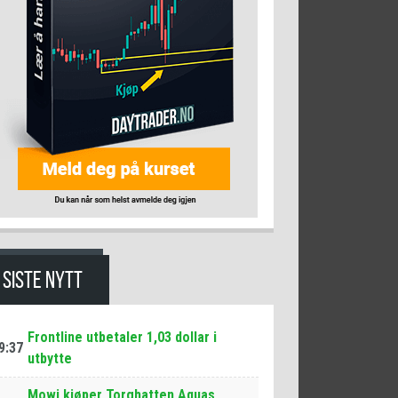
SISTE NYTT
Frontline utbetaler 1,03 dollar i
9:37
utbytte
Mowi kjøper Torghatten Aquas