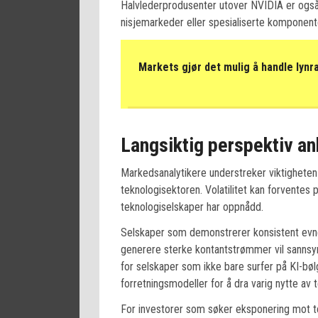
Halvlederprodusenter utover NVIDIA er også
nisjemarkeder eller spesialiserte komponente
Markets gjør det mulig å handle lynr
Langsiktig perspektiv a
Markedsanalytikere understreker viktigheten a
teknologisektoren. Volatilitet kan forventes 
teknologiselskaper har oppnådd.
Selskaper som demonstrerer konsistent evne 
generere sterke kontantstrømmer vil sannsynl
for selskaper som ikke bare surfer på KI-bø
forretningsmodeller for å dra varig nytte av 
For investorer som søker eksponering mot t