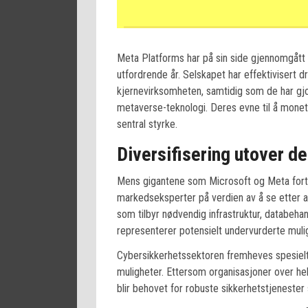
Meta Platforms har på sin side gjennomgått
utfordrende år. Selskapet har effektivisert d
kjernevirksomheten, samtidig som de har gjor
metaverse-teknologi. Deres evne til å monet
sentral styrke.
Diversifisering utover d
Mens gigantene som Microsoft og Meta fort
markedseksperter på verdien av å se etter a
som tilbyr nødvendig infrastruktur, databehan
representerer potensielt undervurderte muli
Cybersikkerhetssektoren fremheves spesiel
muligheter. Ettersom organisasjoner over hel
blir behovet for robuste sikkerhetstjenester 