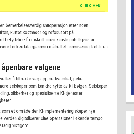
KLIKK HER
 en bemerkelsesverdig snuoperasjon etter noen
riften, kuttet kostnader og refokusert på
t betydelige fremskritt innen kunstig intelligens og
isere brukerdata gjennom målrettet annonsering forblir en
e åpenbare valgene
setter å tiltrekke seg oppmerksomhet, peker
ndre selskaper som kan dra nytte av KI-bølgen. Selskaper
dling, sikkerhet og spesialiserte KI-tjenester
gheter.
t som et område der KI-implementering skaper nye
e verden digitaliserer sine operasjoner i økende tempo,
stadig viktigere.