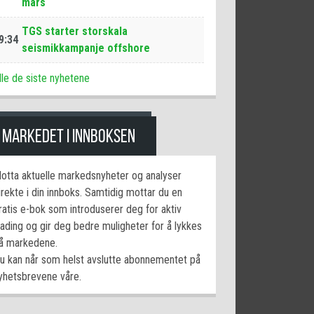
mars
TGS starter storskala
9:34
seismikkampanje offshore
lle de siste nyhetene
MARKEDET I INNBOKSEN
otta aktuelle markedsnyheter og analyser
irekte i din innboks. Samtidig mottar du en
ratis e-bok som introduserer deg for aktiv
rading og gir deg bedre muligheter for å lykkes
å markedene.
u kan når som helst avslutte abonnementet på
yhetsbrevene våre.