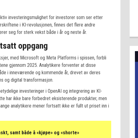
ktiv investeringsmulighet for investorer som ser etter
kriftene i KI-revolusjonen, finnes det flere andre
er seg for sterk vekst både i år og neste år.
rtsatt oppgang
ksjer, med Microsoft og Meta Platforms i spissen, forbli
etene gjennom 2025. Analytikere forventer at disse
 både i inneværende og kommende år, drevet av deres
ns og digital transformasjon.
etydelige investeringer i OpenAI og integrering av KI-
tte har ikke bare forbedret eksisterende produkter, men
e analytikere mener fortsatt ikke er fullt ut priset inn i
askt, samt både å «kjøpe» og «shorte»