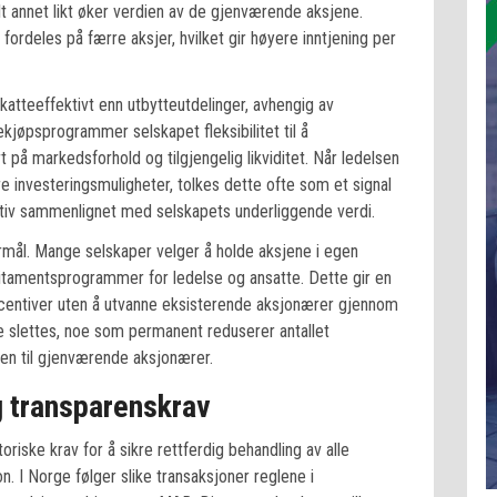
lt annet likt øker verdien av de gjenværende aksjene.
 fordeles på færre aksjer, hvilket gir høyere inntjening per
atteeffektivt enn utbytteutdelinger, avhengig av
kekjøpsprogrammer selskapet fleksibilitet til å
 på markedsforhold og tilgjengelig likviditet. Når ledelsen
re investeringsmuligheter, tolkes dette ofte som et signal
tiv sammenlignet med selskapets underliggende verdi.
formål. Mange selskaper velger å holde aksjene i egen
citamentsprogrammer for ledelse og ansatte. Dette gir en
ncentiver uten å utvanne eksisterende aksjonærer gjennom
ne slettes, noe som permanent reduserer antallet
en til gjenværende aksjonærer.
 transparenskrav
oriske krav for å sikre rettferdig behandling av alle
 I Norge følger slike transaksjoner reglene i