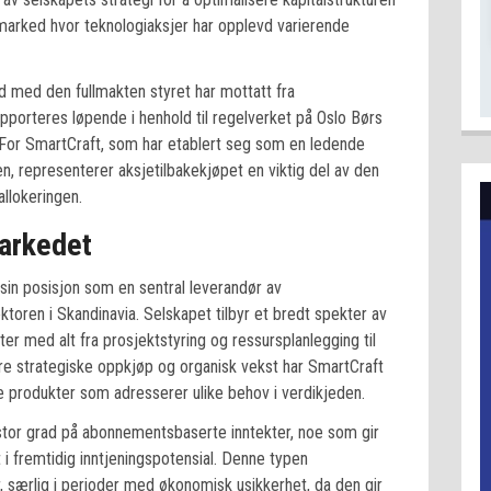
et marked hvor teknologiaksjer har opplevd varierende
 med den fullmakten styret har mottatt fra
apporteres løpende i henhold til regelverket på Oslo Børs
For SmartCraft, som har etablert seg som en ledende
en, representerer aksjetilbakekjøpet en viktig del av den
allokeringen.
markedet
sin posisjon som en sentral leverandør av
toren i Skandinavia. Selskapet tilbyr et bredt spekter av
er med alt fra prosjektstyring og ressursplanlegging til
re strategiske oppkjøp og organisk vekst har SmartCraft
produkter som adresserer ulike behov i verdikjeden.
stor grad på abonnementsbaserte inntekter, noe som gir
i fremtidig inntjeningspotensial. Denne typen
, særlig i perioder med økonomisk usikkerhet, da den gir