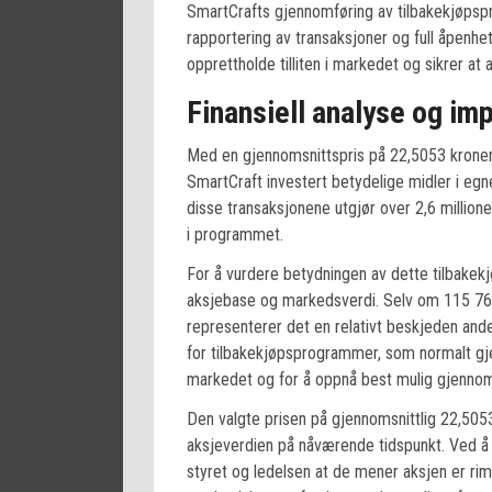
SmartCrafts gjennomføring av tilbakekjøpsp
rapportering av transaksjoner og full åpenhet
opprettholde tilliten i markedet og sikrer at 
Finansiell analyse og imp
Med en gjennomsnittspris på 22,5053 kroner 
SmartCraft investert betydelige midler i egne
disse transaksjonene utgjør over 2,6 million
i programmet.
For å vurdere betydningen av dette tilbake
aksjebase og markedsverdi. Selv om 115 766 a
representerer det en relativt beskjeden ande
for tilbakekjøpsprogrammer, som normalt gje
markedet og for å oppnå best mulig gjennoms
Den valgte prisen på gjennomsnittlig 22,5053 
aksjeverdien på nåværende tidspunkt. Ved å vær
styret og ledelsen at de mener aksjen er rim