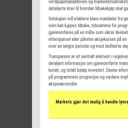
verdipapirhandelloven og markedsmisbruksfo
detaljerte krav til hvordan tilbakekjøp skal
Selskaper må etablere klare mandater fra ge
som kan kjøpes tilbake, tidsramme for progr
gjennomføres på en måte som sikrer likebeh
etterspørsel eller påvirke aksjekursen på en
over en lengre periode og med definerte da
Transparens er et sentralt element i regelv
detaljert informasjon om gjennomførte transak
betalt, og totalt beløp investert. Denne inf
på programmets progresjon og vurdere implik
aksjonærverdier.
Markets gjør det mulig å handle lynr