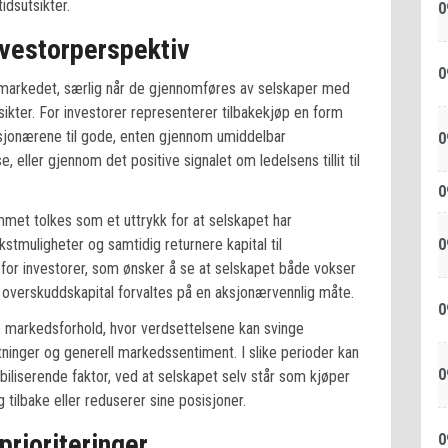
dsutsikter.
0
vestorperspektiv
0
v markedet, særlig når de gjennomføres av selskaper med
kter. For investorer representerer tilbakekjøp en form
ksjonærene til gode, enten gjennom umiddelbar
0
 eller gjennom det positive signalet om ledelsens tillit til
0
ammet tolkes som et uttrykk for at selskapet har
0
vekstmuligheter og samtidig returnere kapital til
 for investorer, som ønsker å se at selskapet både vokser
overskuddskapital forvaltes på en aksjonærvennlig måte.
0
le markedsforhold, hvor verdsettelsene kan svinge
tninger og generell markedssentiment. I slike perioder kan
0
liserende faktor, ved at selskapet selv står som kjøper
 tilbake eller reduserer sine posisjoner.
prioriteringer
0