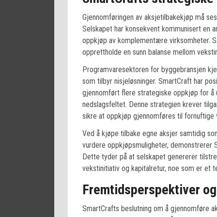
Gjennomføringen av aksjetilbakekjøp må ses i
Selskapet har konsekvent kommunisert en a
oppkjøp av komplementære virksomheter. Sam
opprettholde en sunn balanse mellom veksti
Programvaresektoren for byggebransjen kje
som tilbyr nisjeløsninger. SmartCraft har po
gjennomført flere strategiske oppkjøp for å
nedslagsfeltet. Denne strategien krever tilgang
sikre at oppkjøp gjennomføres til fornuftige 
Ved å kjøpe tilbake egne aksjer samtidig som
vurdere oppkjøpsmuligheter, demonstrerer Sma
Dette tyder på at selskapet genererer tilstr
vekstinitiativ og kapitalretur, noe som er et 
Fremtidsperspektiver og
SmartCrafts beslutning om å gjennomføre aksj