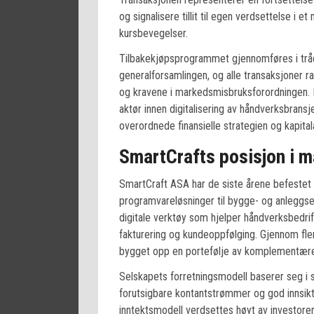
og signalisere tillit til egen verdsettelse i 
kursbevegelser.
Tilbakekjøpsprogrammet gjennomføres i tråd
generalforsamlingen, og alle transaksjoner r
og kravene i markedsmisbruksforordningen. 
aktør innen digitalisering av håndverksbransj
overordnede finansielle strategien og kapital
SmartCrafts posisjon i 
SmartCraft ASA har de siste årene befestet 
programvareløsninger til bygge- og anleggsek
digitale verktøy som hjelper håndverksbedrift
fakturering og kundeoppfølging. Gjennom fle
bygget opp en portefølje av komplementære 
Selskapets forretningsmodell baserer seg i 
forutsigbare kontantstrømmer og god innsikt 
inntektsmodell verdsettes høyt av investorer