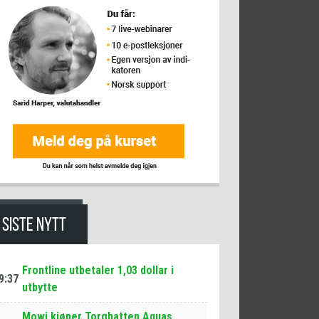
SISTE NYTT
Frontline utbetaler 1,03 dollar i
9:37
utbytte
Mowi kjøper Torghatten Aquas