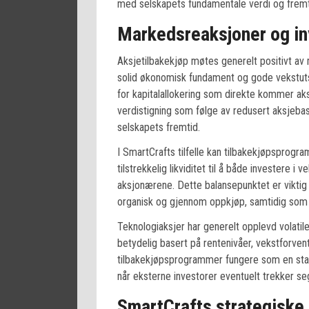
med selskapets fundamentale verdi og fremti
Markedsreaksjoner og in
Aksjetilbakekjøp møtes generelt positivt a
solid økonomisk fundament og gode vekstutsi
for kapitalallokering som direkte kommer a
verdistigning som følge av redusert aksjebase,
selskapets fremtid.
I SmartCrafts tilfelle kan tilbakekjøpsprogr
tilstrekkelig likviditet til å både investere i 
aksjonærene. Dette balansepunktet er viktig
organisk og gjennom oppkjøp, samtidig som 
Teknologiaksjer har generelt opplevd volati
betydelig basert på rentenivåer, vekstforven
tilbakekjøpsprogrammer fungere som en stabi
når eksterne investorer eventuelt trekker seg
SmartCrafts strategiske 