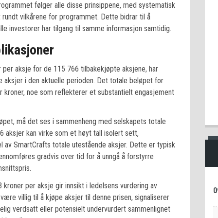
rogrammet følger alle disse prinsippene, med systematisk
 rundt vilkårene for programmet. Dette bidrar til å
alle investorer har tilgang til samme informasjon samtidig.
likasjoner
per aksje for de 115 766 tilbakekjøpte aksjene, har
 aksjer i den aktuelle perioden. Det totale beløpet for
er kroner, noe som reflekterer et substantielt engasjement
kjøpet, må det ses i sammenheng med selskapets totale
ksjer kan virke som et høyt tall isolert sett,
l av SmartCrafts totale utestående aksjer. Dette er typisk
nnomføres gradvis over tid for å unngå å forstyrre
nittspris.
kroner per aksje gir innsikt i ledelsens vurdering av
0
e villig til å kjøpe aksjer til denne prisen, signaliserer
elig verdsatt eller potensielt undervurdert sammenlignet