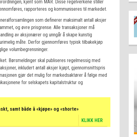
rordningen, kjent som MAR. Disse regelverkene stiller
 gjennomføres, rapporteres og kommuniseres til markedet.
neralforsamlingen som definerer maksimalt antall aksjer
ammet, og øvre prisgrense. Alle transaksjoner må
andling av aksjonærer og unngår å skape kunstig
 urimelig måte. Derfor gjennomføres typisk tilbakekjøp
glige volumbegrensninger.
erket. Børsmeldinger skal publiseres regelmessig med
sjoner, inkludert antall aksjer kjøpt, gjennomsnittspris
ormasjonen gjør det mulig for markedsaktører å følge med
asjonene for selskapets kapitalstruktur og
askt, samt både å «kjøpe» og «shorte»
KLIKK HER