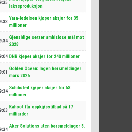
9:35
lakseproduksjon
Yara-ledelsen kjøper aksjer for 35
9:33
millioner
Gjensidige setter ambisiøse mål mot
9:34
2028
9:04
DNB kjøper aksjer for 240 millioner
Golden Ocean: Ingen børsmeldinger
9:01
mars 2026
Schibsted kjøper aksjer for 58
9:34
millioner
Kahoot får oppkjøpstilbud på 17
9:03
milliarder
Aker Solutions uten børsmeldinger 8.
9:34