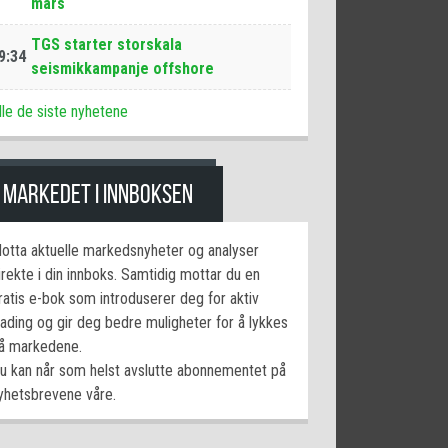
mars
TGS starter storskala
9:34
seismikkampanje offshore
lle de siste nyhetene
MARKEDET I INNBOKSEN
otta aktuelle markedsnyheter og analyser
irekte i din innboks. Samtidig mottar du en
ratis e-bok som introduserer deg for aktiv
rading og gir deg bedre muligheter for å lykkes
å markedene.
u kan når som helst avslutte abonnementet på
yhetsbrevene våre.