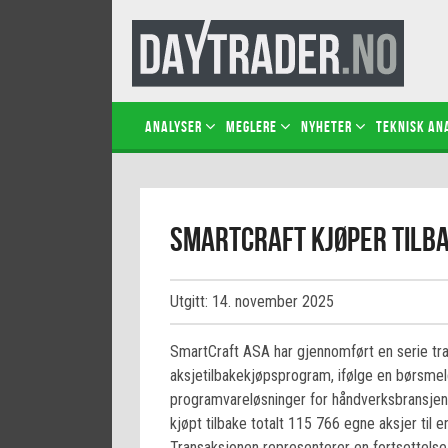
Analyser
Meglere
Nyheter
Teknisk an
SmartCraft kjøper tilba
Utgitt: 14. november 2025
SmartCraft ASA har gjennomført en serie tr
aksjetilbakekjøpsprogram, ifølge en børsmeld
programvareløsninger for håndverksbransjen,
kjøpt tilbake totalt 115 766 egne aksjer til 
Transaksjonen representerer en fortsettelse 