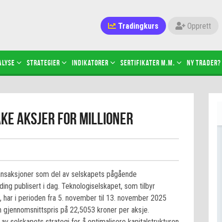
Tradingkurs
Opprett
alyse
Strategier
Indikatorer
Sertifikater M.M.
Ny trader?
ke aksjer for millioner
ansaksjoner som del av selskapets pågående
ing publisert i dag. Teknologiselskapet, som tilbyr
 har i perioden fra 5. november til 13. november 2025
en gjennomsnittspris på 22,5053 kroner per aksje.
av selskapets strategi for å optimalisere kapitalstrukturen