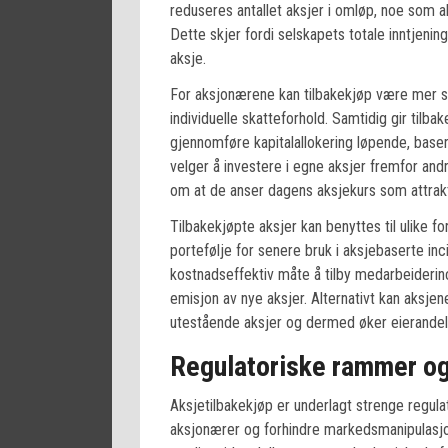
reduseres antallet aksjer i omløp, noe som a
Dette skjer fordi selskapets totale inntjening
aksje.
For aksjonærene kan tilbakekjøp være mer sk
individuelle skatteforhold. Samtidig gir tilba
gjennomføre kapitalallokering løpende, basert
velger å investere i egne aksjer fremfor and
om at de anser dagens aksjekurs som attrak
Tilbakekjøpte aksjer kan benyttes til ulike 
portefølje for senere bruk i aksjebaserte in
kostnadseffektiv måte å tilby medarbeideri
emisjon av nye aksjer. Alternativt kan aksje
utestående aksjer og dermed øker eierandel
Regulatoriske rammer og
Aksjetilbakekjøp er underlagt strenge regulat
aksjonærer og forhindre markedsmanipulasjon.