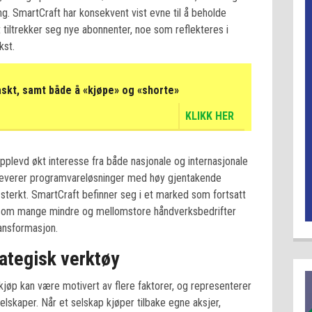
ing. SmartCraft har konsekvent vist evne til å beholde
tiltrekker seg nye abonnenter, noe som reflekteres i
kst.
askt, samt både å «kjøpe» og «shorte»
KLIKK HER
pplevd økt interesse fra både nasjonale og internasjonale
 leverer programvareløsninger med høy gjentakende
g sterkt. SmartCraft befinner seg i et marked som fortsatt
tersom mange mindre og mellomstore håndverksbedrifter
transformasjon.
ategisk verktøy
jøp kan være motivert av flere faktorer, og representerer
selskaper. Når et selskap kjøper tilbake egne aksjer,