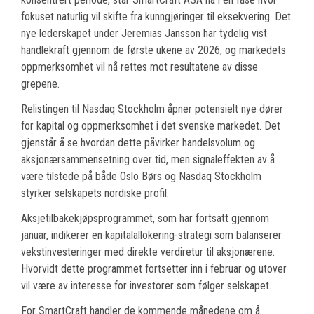
fokuset naturlig vil skifte fra kunngjøringer til eksekvering. Det
nye lederskapet under Jeremias Jansson har tydelig vist
handlekraft gjennom de første ukene av 2026, og markedets
oppmerksomhet vil nå rettes mot resultatene av disse
grepene.
Relistingen til Nasdaq Stockholm åpner potensielt nye dører
for kapital og oppmerksomhet i det svenske markedet. Det
gjenstår å se hvordan dette påvirker handelsvolum og
aksjonærsammensetning over tid, men signaleffekten av å
være tilstede på både Oslo Børs og Nasdaq Stockholm
styrker selskapets nordiske profil.
Aksjetilbakekjøpsprogrammet, som har fortsatt gjennom
januar, indikerer en kapitalallokering-strategi som balanserer
vekstinvesteringer med direkte verdiretur til aksjonærene.
Hvorvidt dette programmet fortsetter inn i februar og utover
vil være av interesse for investorer som følger selskapet.
For SmartCraft handler de kommende månedene om å