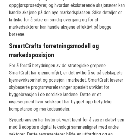
oppgjørsprosedyrer, og hvordan eksisterende aksjonærer kan
handle aksjene på den nye markedsplassen. Slike detaljer er
kritiske for å sikre en smidig overgang og for at
markedsaktører kan handle aksjene effektivt på begge
børsene.
SmartCrafts forretningsmodell og
markedsposisjon
For å forstå betydningen av de strategiske grepene
SmartCraft har gjennomført, er det nyttig å se på selskapets
kjernevirksomhet og posisjon i markedet. SmartCraft leverer
skybaserte programvareløsninger spesielt utviklet for
byggebransjen i de nordiske landene. Dette er et
nisjesegment hvor selskapet har bygget opp betydelig
kompetanse og markedsandeler.
Byggebransjen har historisk vært kjent for å være relativt sen
med å adoptere digital teknologi sammenlignet med andre
sektorer. Dette representerer både en utfordring og en