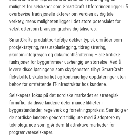
mulighet for selskaper som SmartCraft. Utfordringen ligger i å
overbevise tradisjonelle aktører om verdien av digitale
verktøy, mens muligheten ligger i det store potensialet for
vekst ettersom bransjen gradvis digitaliseres.
SmartCrafts produktportefølje dekker typisk områder som
prosjektstyring, ressursplanlegging, tidregistrering,
økonomiintegrasjon og dokumenthåndtering – alle kritiske
funksjoner for byggefirmaer uavhengig av størrelse. Ved å
levere disse løsningene som skytjenester, tilbyr SmartCraft
fleksibilitet, skalerbarhet og kontinuerlige oppdateringer uten
behov for omfattende IT-infrastruktur hos kundene.
Selskapets fokus på det nordiske markedet er strategisk
fornuftig, da disse landene deler mange likheter i
byggestandarder, regelverk og forretningspraksis. Samtidig er
de nordiske landene generelt tidlig ute med å adoptere ny
teknologi, noe som gjør dem til attraktive markeder for
programvareselskaper.