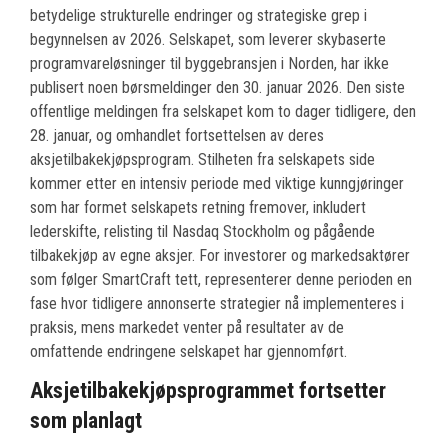
betydelige strukturelle endringer og strategiske grep i
begynnelsen av 2026. Selskapet, som leverer skybaserte
programvareløsninger til byggebransjen i Norden, har ikke
publisert noen børsmeldinger den 30. januar 2026. Den siste
offentlige meldingen fra selskapet kom to dager tidligere, den
28. januar, og omhandlet fortsettelsen av deres
aksjetilbakekjøpsprogram. Stilheten fra selskapets side
kommer etter en intensiv periode med viktige kunngjøringer
som har formet selskapets retning fremover, inkludert
lederskifte, relisting til Nasdaq Stockholm og pågående
tilbakekjøp av egne aksjer. For investorer og markedsaktører
som følger SmartCraft tett, representerer denne perioden en
fase hvor tidligere annonserte strategier nå implementeres i
praksis, mens markedet venter på resultater av de
omfattende endringene selskapet har gjennomført.
Aksjetilbakekjøpsprogrammet fortsetter
som planlagt