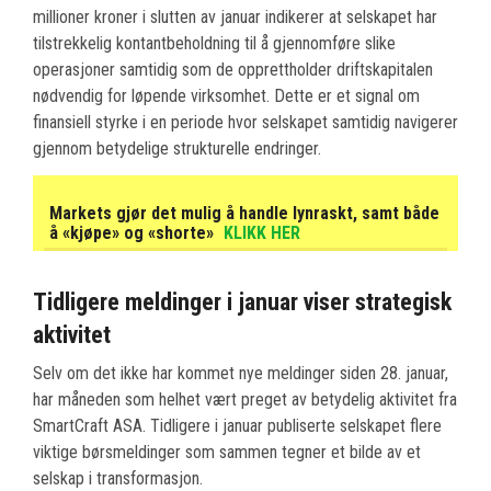
millioner kroner i slutten av januar indikerer at selskapet har
tilstrekkelig kontantbeholdning til å gjennomføre slike
operasjoner samtidig som de opprettholder driftskapitalen
nødvendig for løpende virksomhet. Dette er et signal om
finansiell styrke i en periode hvor selskapet samtidig navigerer
gjennom betydelige strukturelle endringer.
Markets gjør det mulig å handle lynraskt, samt både
å «kjøpe» og «shorte»
KLIKK HER
Tidligere meldinger i januar viser strategisk
aktivitet
Selv om det ikke har kommet nye meldinger siden 28. januar,
har måneden som helhet vært preget av betydelig aktivitet fra
SmartCraft ASA. Tidligere i januar publiserte selskapet flere
viktige børsmeldinger som sammen tegner et bilde av et
selskap i transformasjon.