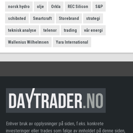
norsk hydro
olje
Orkla
REC Silicon
S&P
schibsted
Smartcraft
Storebrand
strategi
teknisk analyse
telenor
trading
vår energi
Wallenius Wilhelmsen
Yara International
Enhver bruk av opplysninger på siden, f.eks. konkrete
investeringer eller trades som følge av innholdet på denne siden,