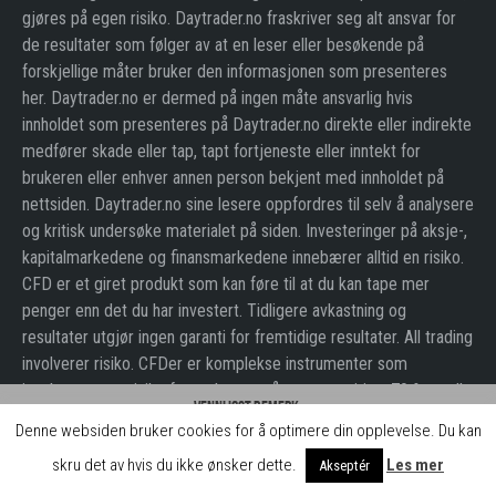
gjøres på egen risiko. Daytrader.no fraskriver seg alt ansvar for
de resultater som følger av at en leser eller besøkende på
forskjellige måter bruker den informasjonen som presenteres
her. Daytrader.no er dermed på ingen måte ansvarlig hvis
innholdet som presenteres på Daytrader.no direkte eller indirekte
medfører skade eller tap, tapt fortjeneste eller inntekt for
brukeren eller enhver annen person bekjent med innholdet på
nettsiden. Daytrader.no sine lesere oppfordres til selv å analysere
og kritisk undersøke materialet på siden. Investeringer på aksje-,
kapitalmarkedene og finansmarkedene innebærer alltid en risiko.
CFD er et giret produkt som kan føre til at du kan tape mer
penger enn det du har investert. Tidligere avkastning og
resultater utgjør ingen garanti for fremtidige resultater. All trading
involverer risiko. CFDer er komplekse instrumenter som
innebærer stor risiko for raske tap på grunn av giring. 79 % av alle
Vennligst bemerk:
ikke-profesjonelle kunder taper penger på CFDer hos denne
Denne websiden bruker cookies for å optimere din opplevelse. Du kan
Daytrader.no mottar betaling for omtale av nettmeglerne som er nevnt på siden.
leverandøren. Du burde tenke etter om du forstår hvordan CFDer
Betalingen gjør at vi kan utvikle siden og gjøre innhold og aktiviteter gratis for
skru det av hvis du ikke ønsker dette.
Les mer
Akseptér
fungerer og om du har råd til den høye risikoen for å tape penger.
brukerne.
Lukk