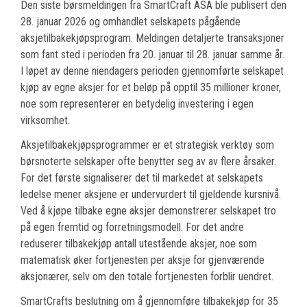
Den siste børsmeldingen fra SmartCraft ASA ble publisert den
28. januar 2026 og omhandlet selskapets pågående
aksjetilbakekjøpsprogram. Meldingen detaljerte transaksjoner
som fant sted i perioden fra 20. januar til 28. januar samme år.
I løpet av denne niendagers perioden gjennomførte selskapet
kjøp av egne aksjer for et beløp på opptil 35 millioner kroner,
noe som representerer en betydelig investering i egen
virksomhet.
Aksjetilbakekjøpsprogrammer er et strategisk verktøy som
børsnoterte selskaper ofte benytter seg av av flere årsaker.
For det første signaliserer det til markedet at selskapets
ledelse mener aksjene er undervurdert til gjeldende kursnivå.
Ved å kjøpe tilbake egne aksjer demonstrerer selskapet tro
på egen fremtid og forretningsmodell. For det andre
reduserer tilbakekjøp antall utestående aksjer, noe som
matematisk øker fortjenesten per aksje for gjenværende
aksjonærer, selv om den totale fortjenesten forblir uendret.
SmartCrafts beslutning om å gjennomføre tilbakekjøp for 35