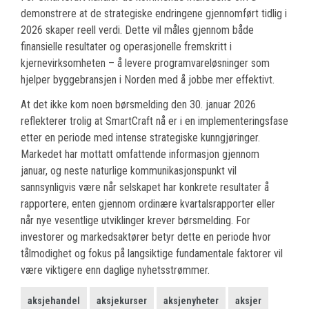
demonstrere at de strategiske endringene gjennomført tidlig i
2026 skaper reell verdi. Dette vil måles gjennom både
finansielle resultater og operasjonelle fremskritt i
kjernevirksomheten – å levere programvareløsninger som
hjelper byggebransjen i Norden med å jobbe mer effektivt.
At det ikke kom noen børsmelding den 30. januar 2026
reflekterer trolig at SmartCraft nå er i en implementeringsfase
etter en periode med intense strategiske kunngjøringer.
Markedet har mottatt omfattende informasjon gjennom
januar, og neste naturlige kommunikasjonspunkt vil
sannsynligvis være når selskapet har konkrete resultater å
rapportere, enten gjennom ordinære kvartalsrapporter eller
når nye vesentlige utviklinger krever børsmelding. For
investorer og markedsaktører betyr dette en periode hvor
tålmodighet og fokus på langsiktige fundamentale faktorer vil
være viktigere enn daglige nyhetsstrømmer.
aksjehandel
aksjekurser
aksjenyheter
aksjer