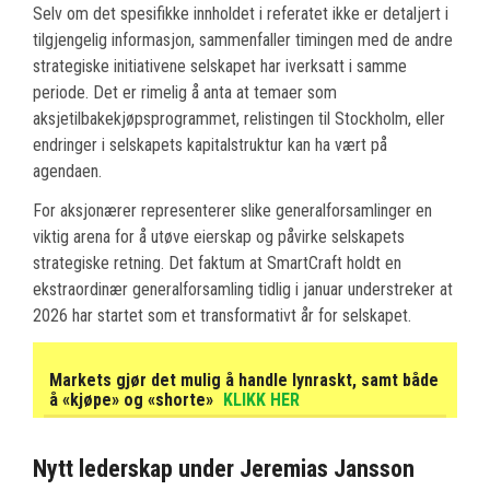
Selv om det spesifikke innholdet i referatet ikke er detaljert i
tilgjengelig informasjon, sammenfaller timingen med de andre
strategiske initiativene selskapet har iverksatt i samme
periode. Det er rimelig å anta at temaer som
aksjetilbakekjøpsprogrammet, relistingen til Stockholm, eller
endringer i selskapets kapitalstruktur kan ha vært på
agendaen.
For aksjonærer representerer slike generalforsamlinger en
viktig arena for å utøve eierskap og påvirke selskapets
strategiske retning. Det faktum at SmartCraft holdt en
ekstraordinær generalforsamling tidlig i januar understreker at
2026 har startet som et transformativt år for selskapet.
Markets gjør det mulig å handle lynraskt, samt både
å «kjøpe» og «shorte»
KLIKK HER
Nytt lederskap under Jeremias Jansson