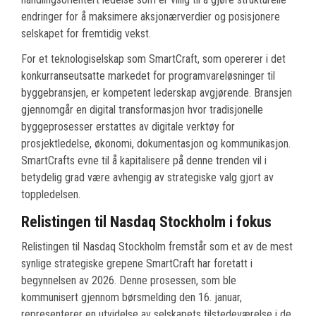
endringer for å maksimere aksjonærverdier og posisjonere
selskapet for fremtidig vekst.
For et teknologiselskap som SmartCraft, som opererer i det
konkurranseutsatte markedet for programvareløsninger til
byggebransjen, er kompetent lederskap avgjørende. Bransjen
gjennomgår en digital transformasjon hvor tradisjonelle
byggeprosesser erstattes av digitale verktøy for
prosjektledelse, økonomi, dokumentasjon og kommunikasjon.
SmartCrafts evne til å kapitalisere på denne trenden vil i
betydelig grad være avhengig av strategiske valg gjort av
toppledelsen.
Relistingen til Nasdaq Stockholm i fokus
Relistingen til Nasdaq Stockholm fremstår som et av de mest
synlige strategiske grepene SmartCraft har foretatt i
begynnelsen av 2026. Denne prosessen, som ble
kommunisert gjennom børsmelding den 16. januar,
representerer en utvidelse av selskapets tilstedeværelse i de