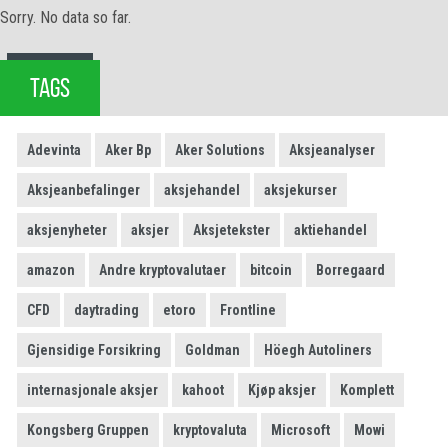
Sorry. No data so far.
TAGS
Adevinta
Aker Bp
Aker Solutions
Aksjeanalyser
Aksjeanbefalinger
aksjehandel
aksjekurser
aksjenyheter
aksjer
Aksjetekster
aktiehandel
amazon
Andre kryptovalutaer
bitcoin
Borregaard
CFD
daytrading
etoro
Frontline
Gjensidige Forsikring
Goldman
Höegh Autoliners
internasjonale aksjer
kahoot
Kjøp aksjer
Komplett
Kongsberg Gruppen
kryptovaluta
Microsoft
Mowi