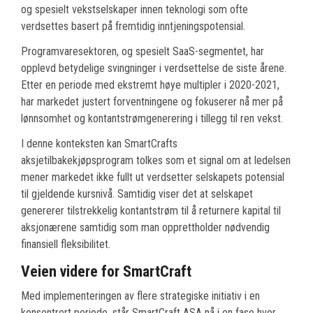
og spesielt vekstselskaper innen teknologi som ofte
verdsettes basert på fremtidig inntjeningspotensial.
Programvaresektoren, og spesielt SaaS-segmentet, har
opplevd betydelige svingninger i verdsettelse de siste årene.
Etter en periode med ekstremt høye multipler i 2020-2021,
har markedet justert forventningene og fokuserer nå mer på
lønnsomhet og kontantstrømgenerering i tillegg til ren vekst.
I denne konteksten kan SmartCrafts
aksjetilbakekjøpsprogram tolkes som et signal om at ledelsen
mener markedet ikke fullt ut verdsetter selskapets potensial
til gjeldende kursnivå. Samtidig viser det at selskapet
genererer tilstrekkelig kontantstrøm til å returnere kapital til
aksjonærene samtidig som man opprettholder nødvendig
finansiell fleksibilitet.
Veien videre for SmartCraft
Med implementeringen av flere strategiske initiativ i en
konsentrert periode, står SmartCraft ASA nå i en fase hvor