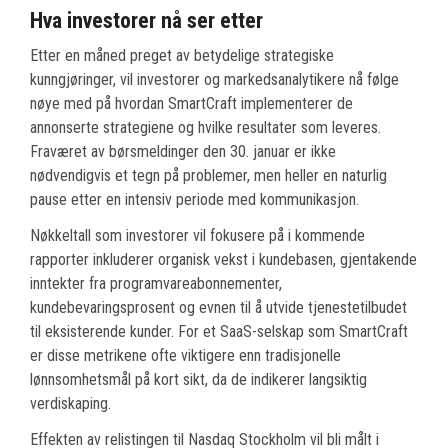
Hva investorer nå ser etter
Etter en måned preget av betydelige strategiske
kunngjøringer, vil investorer og markedsanalytikere nå følge
nøye med på hvordan SmartCraft implementerer de
annonserte strategiene og hvilke resultater som leveres.
Fraværet av børsmeldinger den 30. januar er ikke
nødvendigvis et tegn på problemer, men heller en naturlig
pause etter en intensiv periode med kommunikasjon.
Nøkkeltall som investorer vil fokusere på i kommende
rapporter inkluderer organisk vekst i kundebasen, gjentakende
inntekter fra programvareabonnementer,
kundebevaringsprosent og evnen til å utvide tjenestetilbudet
til eksisterende kunder. For et SaaS-selskap som SmartCraft
er disse metrikene ofte viktigere enn tradisjonelle
lønnsomhetsmål på kort sikt, da de indikerer langsiktig
verdiskaping.
Effekten av relistingen til Nasdaq Stockholm vil bli målt i