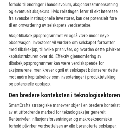
forhold til endringer i handelsvolum, aksjonærsammensetning
og eventuelt aksjekurs. Hvis relistingen fører til økt interesse
fra svenske institusjonelle investorer, kan det potensielt føre
til en omvurdering av selskapets verdsettelse.
Aksjetilbakekjøpsprogrammet vil også være under nøye
observasjon. Investorer vil vurdere om selskapet fortsetter
med tilbakekjøp, til hvilke prisnivåer, og hvordan dette påvirker
kapitalstrukturen over tid. Effektiv gjennomføring av
tilbakekjøpsprogrammer kan være verdiskapende for
aksjonærene, men krever også at selskapet balanserer dette
mot andre kapitalbehov som investeringer i produktutvikling
og potensielle oppkjøp.
Den bredere konteksten i teknologisektoren
SmartCrafts strategiske manøvrer skjer i en bredere kontekst
av et utfordrende marked for teknologiaksjer generelt.
Rentenivåer, inflasjonsforventninger og makroøkonomiske
forhold påvirker verdsettelsen av alle børsnoterte selskaper,