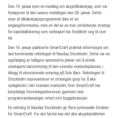
Den 19. januar kom en melding om aksjetilbakekjøp, som var
forløperen til den senere meldingen den 28. januar. Dette
viser at tilbakekjøpsprogrammet ikke er en
engangsforeteelse, men en del av en mer omfattende strategi
for kapitalallokering som selskapet har forpliktet seg til over
tid.
Den 16. januar publiserte SmartCraft praktisk informasjon om
den kommende relistingen til Nasdaq Stockholm. Dette var en
oppfølging av tidligere annonserte planer om å utvide
selskapets børsnotoring til den svenske markedsplassen, i
tillegg til eksisterende notering på Oslo Børs. Relistingen til
Stockholm representerer et strategisk grep for å øke
synligheten i det svenske markedet, hvor SmartCraft har
betydelige forretningsinteresser gjennom sine
programvareløsninger rettet mot byggebransjen.
En relisting til Nasdaq Stockholm gir flere potensielle fordeler
for SmartCraft. For det første kan det øke aksjeliqviditeten