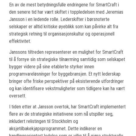
En av de mest betydningsfulle endringene for SmartCraft i
den senere tid har vært skiftet i toppledelsen med Jeremias
Jansson i en ledende rolle. Lederskifter i børsnoterte
selskaper er alltid kritiske øyeblikk som kan påvirke alt fra
strategisk retning til organisasjonskultur og operasjonell
effektivitet.
Janssons tiltreden representerer en mulighet for SmartCraft
til å fornye sin strategiske tilnærming samtidig som selskapet
bygger videre på sine etablerte styrker innen
programvareløsninger for byggebransjen. Et nytt lederskap
bringer ofte friske perspektiver på eksisterende utfordringer
og kan identifisere vekstmuligheter som tidligere kan ha vært
oversett.
I tiden etter at Jansson overtok, har SmartCraft implementert
flere av de strategiske initiativene som nå utspiller seg,
inkludert relistingen til Stockholm og
aksjetilbakekjøpsprogrammet. Dette indikerer en
handlingsorientert ledelse som er villig til å gjøre strukturelle