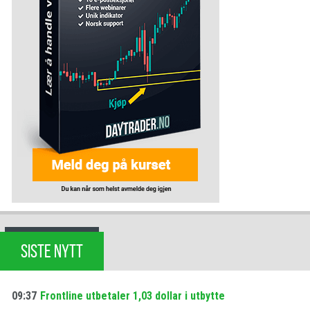
SISTE NYTT
09:37
Frontline utbetaler 1,03 dollar i utbytte