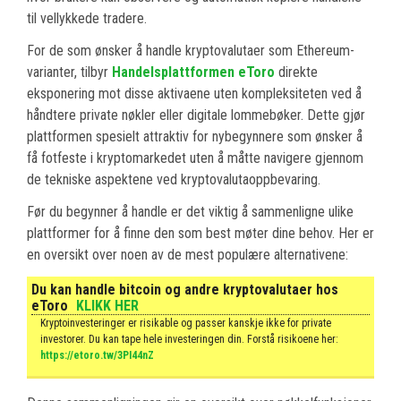
til vellykkede tradere.
For de som ønsker å handle kryptovalutaer som Ethereum-
varianter, tilbyr
Handelsplattformen eToro
direkte
eksponering mot disse aktivaene uten kompleksiteten ved å
håndtere private nøkler eller digitale lommebøker. Dette gjør
plattformen spesielt attraktiv for nybegynnere som ønsker å
få fotfeste i kryptomarkedet uten å måtte navigere gjennom
de tekniske aspektene ved kryptovalutaoppbevaring.
Før du begynner å handle er det viktig å sammenligne ulike
plattformer for å finne den som best møter dine behov. Her er
en oversikt over noen av de mest populære alternativene:
Du kan handle bitcoin og andre kryptovalutaer hos
eToro
KLIKK HER
Kryptoinvesteringer er risikable og passer kanskje ikke for private
investorer. Du kan tape hele investeringen din. Forstå risikoene her:
https://etoro.tw/3PI44nZ