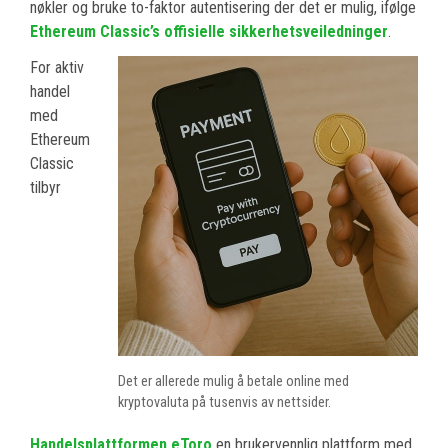
nøkler og bruke to-faktor autentisering der det er mulig, ifølge
Ethereum Classic’s offisielle sikkerhetsveiledninger
.
For aktiv
handel
med
Ethereum
Classic
tilbyr
Det er allerede mulig å betale online med
kryptovaluta på tusenvis av nettsider.
Handelsplattformen eToro
en brukervennlig plattform med