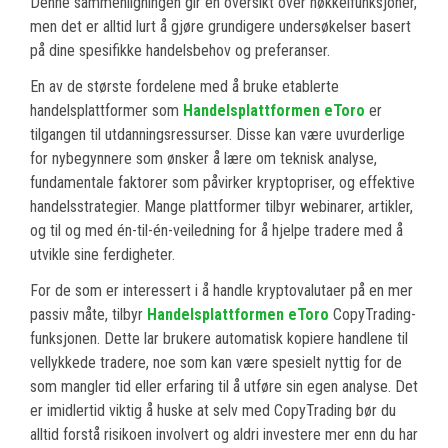
Denne sammenligningen gir en oversikt over nøkkelfunksjoner,
men det er alltid lurt å gjøre grundigere undersøkelser basert
på dine spesifikke handelsbehov og preferanser.
En av de største fordelene med å bruke etablerte
handelsplattformer som
Handelsplattformen eToro
er
tilgangen til utdanningsressurser. Disse kan være uvurderlige
for nybegynnere som ønsker å lære om teknisk analyse,
fundamentale faktorer som påvirker kryptopriser, og effektive
handelsstrategier. Mange plattformer tilbyr webinarer, artikler,
og til og med én-til-én-veiledning for å hjelpe tradere med å
utvikle sine ferdigheter.
For de som er interessert i å handle kryptovalutaer på en mer
passiv måte, tilbyr
Handelsplattformen eToro
CopyTrading-
funksjonen. Dette lar brukere automatisk kopiere handlene til
vellykkede tradere, noe som kan være spesielt nyttig for de
som mangler tid eller erfaring til å utføre sin egen analyse. Det
er imidlertid viktig å huske at selv med CopyTrading bør du
alltid forstå risikoen involvert og aldri investere mer enn du har