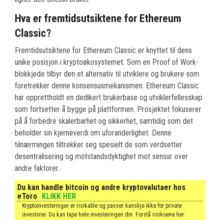
Hva er fremtidsutsiktene for Ethereum
Classic?
Fremtidsutsiktene for Ethereum Classic er knyttet til dens
unike posisjon i kryptoøkosystemet. Som en Proof of Work-
blokkjede tilbyr den et alternativ til utviklere og brukere som
foretrekker denne konsensusmekanismen. Ethereum Classic
har opprettholdt en dedikert brukerbase og utviklerfellesskap
som fortsetter å bygge på plattformen. Prosjektet fokuserer
på å forbedre skalerbarhet og sikkerhet, samtidig som det
beholder sin kjerneverdi om uforanderlighet. Denne
tilnærmingen tiltrekker seg spesielt de som verdsetter
desentralisering og motstandsdyktighet mot sensur over
andre faktorer.
Du kan handle bitcoin og andre kryptovalutaer hos
eToro
KLIKK HER
Kryptoinvesteringer er risikable og passer kanskje ikke for private
investorer. Du kan tape hele investeringen din. Forstå risikoene her: