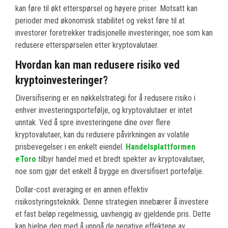
kan føre til økt etterspørsel og høyere priser. Motsatt kan
perioder med økonomisk stabilitet og vekst føre til at
investorer foretrekker tradisjonelle investeringer, noe som kan
redusere etterspørselen etter kryptovalutaer.
Hvordan kan man redusere risiko ved
kryptoinvesteringer?
Diversifisering er en nøkkelstrategi for å redusere risiko i
enhver investeringsportefølje, og kryptovalutaer er intet
unntak. Ved å spre investeringene dine over flere
kryptovalutaer, kan du redusere påvirkningen av volatile
prisbevegelser i en enkelt eiendel.
Handelsplattformen
eToro
tilbyr handel med et bredt spekter av kryptovalutaer,
noe som gjør det enkelt å bygge en diversifisert portefølje.
Dollar-cost averaging er en annen effektiv
risikostyringsteknikk. Denne strategien innebærer å investere
et fast beløp regelmessig, uavhengig av gjeldende pris. Dette
kan hjelpe deg med å unngå de negative effektene av