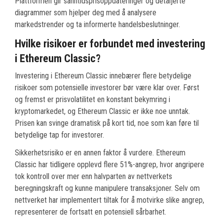
Plattformen gir sanntidsprisoppdateringer og detaljerte
diagrammer som hjelper deg med å analysere
markedstrender og ta informerte handelsbeslutninger.
Hvilke risikoer er forbundet med investering
i Ethereum Classic?
Investering i Ethereum Classic innebærer flere betydelige
risikoer som potensielle investorer bør være klar over. Først
og fremst er prisvolatilitet en konstant bekymring i
kryptomarkedet, og Ethereum Classic er ikke noe unntak.
Prisen kan svinge dramatisk på kort tid, noe som kan føre til
betydelige tap for investorer.
Sikkerhetsrisiko er en annen faktor å vurdere. Ethereum
Classic har tidligere opplevd flere 51%-angrep, hvor angripere
tok kontroll over mer enn halvparten av nettverkets
beregningskraft og kunne manipulere transaksjoner. Selv om
nettverket har implementert tiltak for å motvirke slike angrep,
representerer de fortsatt en potensiell sårbarhet.