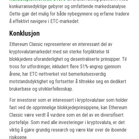
konkurransedyktige gebyrer og omfattende markedsanalyse.
Dette gjør det mulig for både nybegynnere og erfarne tradere
å effektivt navigere i ETC-markedet.
Konklusjon
Ethereum Classic representerer en interessant del av
kryptovalutamarkedet med sin sterke forpliktelse til
blokkjedens uforanderlighet og desentraliserte prinsipper. Til
tross for utfordringer, inkludert flere 51%-angrep gjennom
årene, har ETC-nettverket vist bemerkelsesverdig
motstandsdyktighet og fortsetter å tiltrekke seg en dedikert
brukerbase og utviklerfellesskap.
For investorer som er interessert i kryptovalutaer som holder
fast ved de opprinnelige blokkjedeprinsippene, kan Ethereum
Classic være verdt å vurdere som en del av en diversifisert
portefølje. Som med alle investeringer i kryptovaluta, er det
viktig å gjøre grundig research og være klar over de iboende
risikoene.