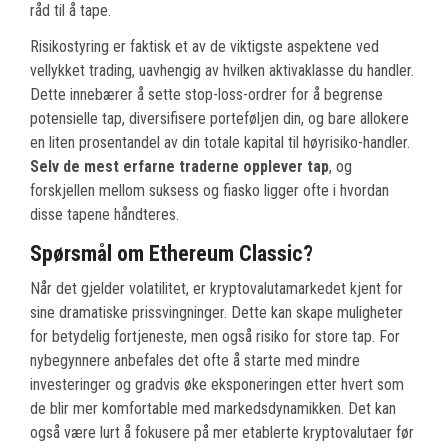
råd til å tape.
Risikostyring er faktisk et av de viktigste aspektene ved
vellykket trading, uavhengig av hvilken aktivaklasse du handler.
Dette innebærer å sette stop-loss-ordrer for å begrense
potensielle tap, diversifisere porteføljen din, og bare allokere
en liten prosentandel av din totale kapital til høyrisiko-handler.
Selv de mest erfarne traderne opplever tap
, og
forskjellen mellom suksess og fiasko ligger ofte i hvordan
disse tapene håndteres.
Spørsmål om Ethereum Classic?
Når det gjelder volatilitet, er kryptovalutamarkedet kjent for
sine dramatiske prissvingninger. Dette kan skape muligheter
for betydelig fortjeneste, men også risiko for store tap. For
nybegynnere anbefales det ofte å starte med mindre
investeringer og gradvis øke eksponeringen etter hvert som
de blir mer komfortable med markedsdynamikken. Det kan
også være lurt å fokusere på mer etablerte kryptovalutaer før