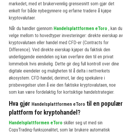
markedet, med et brukervennlig grensesnitt som gjør det
enkelt for både nybegynnere og erfarne tradere å kjøpe
kryptovalutaer.
Når du handler gjennom
Handelsplattformen eToro
, kan du
velge mellom to hovedtyper investeringer: direkte eierskap av
kryptovalutaen eller handel med CFD-er (Contracts for
Difference). Ved direkte eierskap kjøper du faktisk den
underliggende eiendelen og kan overføre den til en privat
lommebok hvis ønskelig. Dette gir deg full kontroll over dine
digitale eiendeler og muligheten til å delta i nettverkets
økosystem. CFD-handel, derimot, lar deg spekulere i
prisbevegelser uten å eie den faktiske kryptovalutaen, noe
som kan være fordelaktig for kortsiktige handelstrategier.
Hva gjør
til en populær
Handelsplattformen eToro
plattform for kryptohandel?
Handelsplattformen eToro
skiller seg ut med sin
CopyTrading-funksjonalitet, som lar brukere automatisk