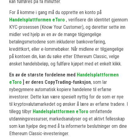
kan fullføres på få minutter.
For å komme i gang må du opprette en konto på
Handelsplattformen eToro
, verifisere din identitet gjennom
KYC-prosessen (Know Your Customer), og deretter sette inn
midler ved hjelp av en av de mange tilgjengelige
betalingsmetodene som inkluderer bankoverføring,
kredittkort, eller e-lommebøker. Når midlene er tilgjengelige
på kontoen din, kan du søke etter Ethereum Classic, velge
ønsket handelsbeløp, og fullføre kjøpet med et enkelt klikk.
En av de største fordelene med
Handelsplattformen
eToro
] er deres CopyTrading-funksjon
, som lar
nybegynnere automatisk kopiere handelene til erfarne
investorer. Dette kan være spesielt nyttig for de som er nye
til kryptovalutamarkedet og ønsker å lære av erfarne tradere. I
tillegg tilbyr
Handelsplattformen eToro
omfattende
utdanningsressurser, markedsanalyser og et aktivt fellesskap
som kan hjelpe deg med å ta informerte beslutninger om dine
Ethereum Classic-investeringer.