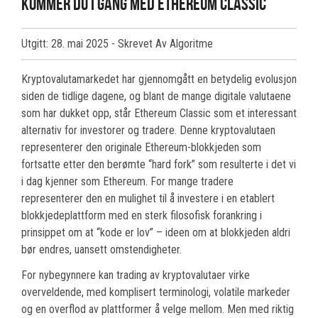
kommer du i gang med Ethereum Classic
Utgitt: 28. mai 2025
- Skrevet Av Algoritme
Kryptovalutamarkedet har gjennomgått en betydelig evolusjon
siden de tidlige dagene, og blant de mange digitale valutaene
som har dukket opp, står Ethereum Classic som et interessant
alternativ for investorer og tradere. Denne kryptovalutaen
representerer den originale Ethereum-blokkjeden som
fortsatte etter den berømte “hard fork” som resulterte i det vi
i dag kjenner som Ethereum. For mange tradere
representerer den en mulighet til å investere i en etablert
blokkjedeplattform med en sterk filosofisk forankring i
prinsippet om at “kode er lov” – ideen om at blokkjeden aldri
bør endres, uansett omstendigheter.
For nybegynnere kan trading av kryptovalutaer virke
overveldende, med komplisert terminologi, volatile markeder
og en overflod av plattformer å velge mellom. Men med riktig