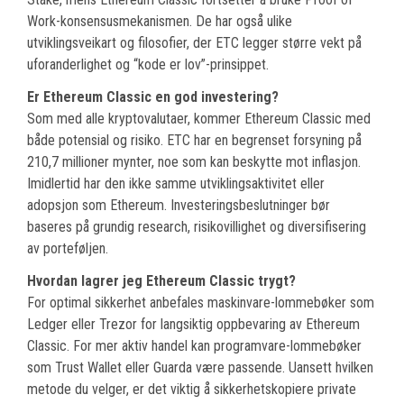
Work-konsensusmekanismen. De har også ulike
utviklingsveikart og filosofier, der ETC legger større vekt på
uforanderlighet og “kode er lov”-prinsippet.
Er Ethereum Classic en god investering?
Som med alle kryptovalutaer, kommer Ethereum Classic med
både potensial og risiko. ETC har en begrenset forsyning på
210,7 millioner mynter, noe som kan beskytte mot inflasjon.
Imidlertid har den ikke samme utviklingsaktivitet eller
adopsjon som Ethereum. Investeringsbeslutninger bør
baseres på grundig research, risikovillighet og diversifisering
av porteføljen.
Hvordan lagrer jeg Ethereum Classic trygt?
For optimal sikkerhet anbefales maskinvare-lommebøker som
Ledger eller Trezor for langsiktig oppbevaring av Ethereum
Classic. For mer aktiv handel kan programvare-lommebøker
som Trust Wallet eller Guarda være passende. Uansett hvilken
metode du velger, er det viktig å sikkerhetskopiere private