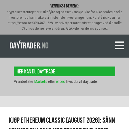
Vennligst bemerk:
Kryptoinvesteringer er risikofylte og passer kanskje ikke for ikke-profesjonelle
investorer; du kan risikere å miste hele investeringen din. Forstå risikoen her:
https://etoro.tw/3PI44nZ . 52% av privatpersoner mister penger ved å handle
CFD hos denne leverandøren. Artikkelen er delvis sponset.
Her kan du daytrade
Vi anbefaler
Markets
eller
eToro
hvis du vil daytrade.
Kjøp Ethereum Classic [august 2026]: Sånn