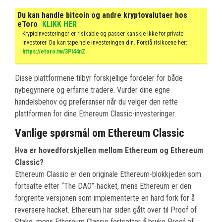
Du kan handle bitcoin og andre kryptovalutaer hos
eToro
KLIKK HER
Kryptoinvesteringer er risikable og passer kanskje ikke for private
investorer. Du kan tape hele investeringen din. Forstå risikoene her:
https://etoro.tw/3PI44nZ
Disse plattformene tilbyr forskjellige fordeler for både
nybegynnere og erfarne tradere. Vurder dine egne
handelsbehov og preferanser når du velger den rette
plattformen for dine Ethereum Classic-investeringer.
Vanlige spørsmål om Ethereum Classic
Hva er hovedforskjellen mellom Ethereum og Ethereum
Classic?
Ethereum Classic er den originale Ethereum-blokkjeden som
fortsatte etter “The DAO”-hacket, mens Ethereum er den
forgrente versjonen som implementerte en hard fork for å
reversere hacket. Ethereum har siden gått over til Proof of
Stake, mens Ethereum Classic fortsetter å bruke Proof of