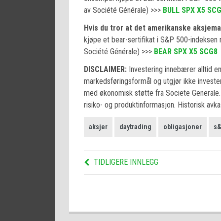
av Société Générale) >>>
BULL SPX X5 SC
Hvis du tror at det amerikanske aksjemar
kjøpe et bear-sertifikat i S&P 500-indekse
Société Générale) >>>
BEAR SPX X5 SCG8
DISCLAIMER:
Investering innebærer alltid e
markedsføringsformål og utgjør ikke investe
med økonomisk støtte fra Societe Generale. 
risiko- og produktinformasjon. Historisk avka
aksjer
daytrading
obligasjoner
s&
TIDLIGERE INNLEGG