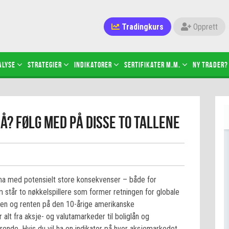
Tradingkurs
Opprett
alyse
Strategier
Indikatorer
Sertifikater M.M.
Ny trader?
å? Følg med på disse to tallene
rama med potensielt store konsekvenser – både for
m står to nøkkelspillere som former retningen for globale
ren og renten på den 10-årige amerikanske
alt fra aksje- og valutamarkeder til boliglån og
ørende. Hvis du vil ha en indikator på hvor aksjemarkedet