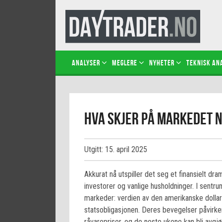
Analyser
Meglere
Nyheter
Teknisk an
Hva skjer på markedet n
Utgitt: 15. april 2025
Akkurat nå utspiller det seg et finansielt d
investorer og vanlige husholdninger. I sentru
markeder: verdien av den amerikanske dolla
statsobligasjonen. Deres bevegelser påvirker 
råvarepriser, og de neste ukene kan bli avgj