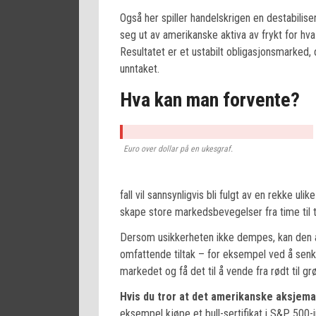
Også her spiller handelskrigen en destabilise
seg ut av amerikanske aktiva av frykt for hv
Resultatet er et ustabilt obligasjonsmarked, 
unntaket.
Hva kan man forvente?
Euro over dollar på en ukesgraf.
fall vil sannsynligvis bli fulgt av en rekke u
skape store markedsbevegelser fra time til 
Dersom usikkerheten ikke dempes, kan den am
omfattende tiltak – for eksempel ved å senke
markedet og få det til å vende fra rødt til grø
Hvis du tror at det amerikanske aksjema
eksempel kjøpe et bull-sertifikat i S&P 50