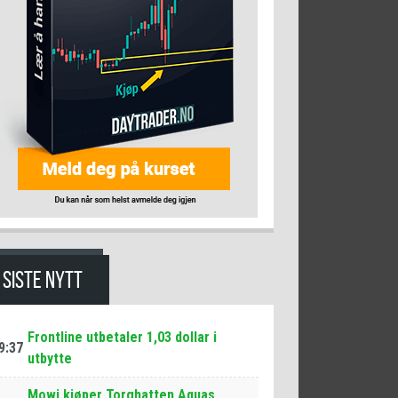
SISTE NYTT
Frontline utbetaler 1,03 dollar i
9:37
utbytte
Mowi kjøper Torghatten Aquas