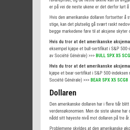
er på vei de neste ukene er det derfor lurt å
Hvis den amerikanske dollaren fortsetter å s
stige, kan det plutselig gå svært raskt nedo
begge markedene føre til at aksjene skyter op
Hvis du tror at det amerikanske aksjema
eksempel kjøpe et bull-sertifikat i S&P 50
av Société Générale) >>>
BULL SPX X5 SC
Hvis du tror at det amerikanske aksjemar
kjøpe et bear-sertifikat i S&P 500-indekse
Société Générale) >>>
BEAR SPX X5 SCG8
Dollaren
Den amerikanske dollaren har i flere tiår bli
verdensøkonomien. Men de siste ukene har dol
nådd sitt høyeste nivå mot dollaren på tre år.
Problemene skyldes at den amerikanske økon