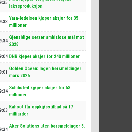
9:35
lakseproduksjon
Yara-ledelsen kjøper aksjer for 35
9:33
millioner
Gjensidige setter ambisiøse mål mot
9:34
2028
9:04
DNB kjøper aksjer for 240 millioner
Golden Ocean: Ingen børsmeldinger
9:01
mars 2026
Schibsted kjøper aksjer for 58
9:34
millioner
Kahoot får oppkjøpstilbud på 17
9:03
milliarder
Aker Solutions uten børsmeldinger 8.
9:34