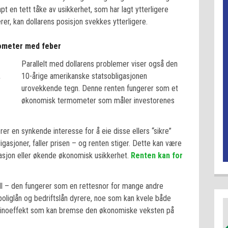
pt en tett tåke av usikkerhet, som har lagt ytterligere
er, kan dollarens posisjon svekkes ytterligere.
ometer med feber
Parallelt med dollarens problemer viser også den
10-årige amerikanske statsobligasjonen
urovekkende tegn. Denne renten fungerer som et
økonomisk termometer som måler investorenes
rer en synkende interesse for å eie disse ellers “sikre”
igasjoner, faller prisen – og renten stiger. Dette kan være
lasjon eller økende økonomisk usikkerhet.
Renten kan for
all – den fungerer som en rettesnor for mange andre
 boliglån og bedriftslån dyrere, noe som kan kvele både
ominoeffekt som kan bremse den økonomiske veksten på