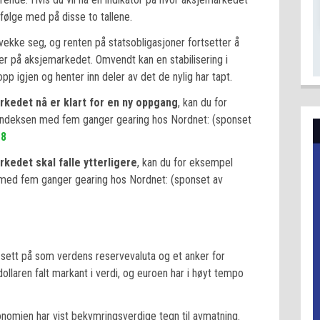
 følge med på disse to tallene.
vekke seg, og renten på statsobligasjoner fortsetter å
ver på aksjemarkedet. Omvendt kan en stabilisering i
p igjen og henter inn deler av det de nylig har tapt.
rkedet nå er klart for en ny oppgang
, kan du for
0-indeksen med fem ganger gearing hos Nordnet: (sponset
G8
kedet skal falle ytterligere
, kan du for eksempel
n med fem ganger gearing hos Nordnet: (sponset av
tt sett på som verdens reservevaluta og et anker for
laren falt markant i verdi, og euroen har i høyt tempo
omien har vist bekymringsverdige tegn til avmatning.