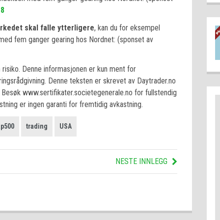
G8
kedet skal falle ytterligere
, kan du for eksempel
n med fem ganger gearing hos Nordnet: (sponset av
n risiko. Denne informasjonen er kun ment for
ringsrådgivning. Denne teksten er skrevet av Daytrader.no
Besøk www.sertifikater.societegenerale.no for fullstendig
stning er ingen garanti for fremtidig avkastning.
p500
trading
USA
NESTE INNLEGG