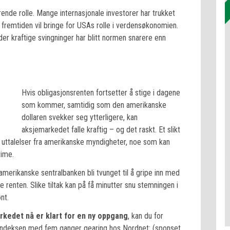
rende rolle. Mange internasjonale investorer har trukket
a fremtiden vil bringe for USAs rolle i verdensøkonomien.
der kraftige svingninger har blitt normen snarere enn
Hvis obligasjonsrenten fortsetter å stige i dagene
som kommer, samtidig som den amerikanske
dollaren svekker seg ytterligere, kan
aksjemarkedet falle kraftig – og det raskt. Et slikt
like uttalelser fra amerikanske myndigheter, noe som kan
time.
erikanske sentralbanken bli tvunget til å gripe inn med
 renten. Slike tiltak kan på få minutter snu stemningen i
nt.
rkedet nå er klart for en ny oppgang
, kan du for
0-indeksen med fem ganger gearing hos Nordnet: (sponset