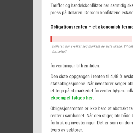
Tariffer og handelskonflikter har samtidig ska
press på dollaren. Dersom konfliktene eskaler
Obligationsrenten – et økonomisk term
Dollaren har svekket seg markant de siste ukene. Vil det
fortsette?
forventninger til fremtiden.
Den siste oppgangen i renten til 4,48 % avslø
statsobligasjonene. Når investorer selger obl
et tegn på at markedet forventer høyere inf
eksempel følges her
.
Obligasjonsrenten er ikke bare et abstrakt t
renter i samfunnet. Når den stiger, blir både
forbruk og investeringer. Det er som en d
tvers av sektorer.