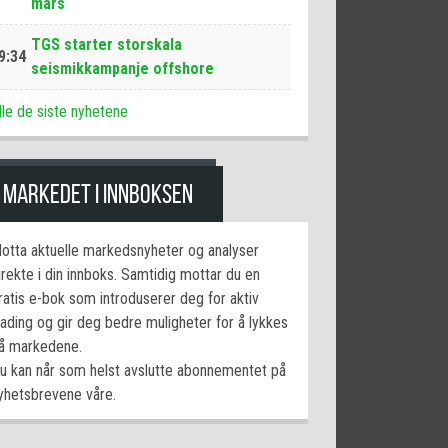
mars
TGS starter storskala
9:34
seismikkampanje offshore
lle de siste nyhetene
MARKEDET I INNBOKSEN
otta aktuelle markedsnyheter og analyser
irekte i din innboks. Samtidig mottar du en
ratis e-bok som introduserer deg for aktiv
rading og gir deg bedre muligheter for å lykkes
å markedene.
u kan når som helst avslutte abonnementet på
yhetsbrevene våre.