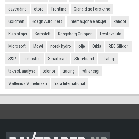
daytrading
etoro
Frontline
Gjensidige Forsikring
Goldman
Höegh Autoliners
internasjonale aksjer
kahoot
Kjøp aksjer
Komplett
Kongsberg Gruppen
kryptovaluta
Microsoft
Mowi
norsk hydro
olje
Orkla
REC Silicon
S&P
schibsted
Smartcraft
Storebrand
strategi
teknisk analyse
telenor
trading
vår energi
Wallenius Wilhelmsen
Yara International