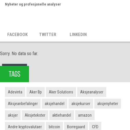
Nyheter og profesjonelle analyser
FACEBOOK
TWITTER
LINKEDIN
Sorry. No data so far.
TAGS
Adevinta
Aker Bp
Aker Solutions
Aksjeanalyser
Aksjeanbefalinger
aksjehandel
aksjekurser
aksjenyheter
aksjer
Aksjetekster
aktiehandel
amazon
Andre kryptovalutaer
bitcoin
Borregaard
CFD