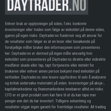
Enhver bruk av opplysninger på siden, f.eks. konkrete
investeringer eller trades som følge av innholdet på denne siden,
gjøres på egen risiko. Daytrader.no fraskriver seg alt ansvar for
de resultater som følger av at en leser eller besøkende på
forskjellige måter bruker den informasjonen som presenteres
her. Daytrader.no er dermed på ingen måte ansvarlig hvis
innholdet som presenteres på Daytrader.no direkte eller indirekte
medfører skade eller tap, tapt fortjeneste eller inntekt for
brukeren eller enhver annen person bekjent med innholdet på
nettsiden. Daytrader.no sine lesere oppfordres til selv å analysere
og kritisk undersøke materialet på siden. Investeringer på aksje-,
kapitalmarkedene og finansmarkedene innebærer alltid en risiko.
CFD er et giret produkt som kan føre til at du kan tape mer
penger enn det du har investert. Tidligere avkastning og
resultater utgjør ingen garanti for fremtidige resultater. All trading